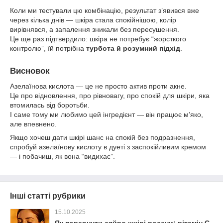
Коли ми тестували цю комбінацію, результат з’явився вже
через кілька днів — шкіра стала спокійнішою, колір
вирівнявся, а запалення зникали без пересушення.
Це ще раз підтвердило: шкіра не потребує “жорсткого
контролю”, їй потрібна
турбота й розумний підхід
.
Висновок
Азелаїнова кислота — це не просто актив проти акне.
Це про відновлення, про рівновагу, про спокій для шкіри, яка
втомилась від боротьби.
І саме тому ми любимо цей інгредієнт — він працює м’яко,
але впевнено.
Якщо хочеш дати шкірі шанс на спокій без подразнення,
спробуй азелаїнову кислоту в дуеті з заспокійливим кремом
— і побачиш, як вона “видихає”.
Інші статті рубрики
15.10.2025
Як повернути сяйво шкірі восени: вітамін C