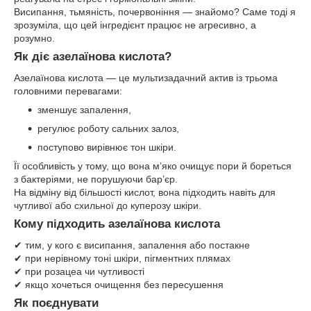
Висипання, тьмяність, почервоніння — знайомо? Саме тоді я
зрозуміла, що цей інгредієнт працює не агресивно, а
розумно.
Як діє азелаїнова кислота?
Азелаїнова кислота — це мультизадачний актив із трьома
головними перевагами:
зменшує запалення,
регулює роботу сальних залоз,
поступово вирівнює тон шкіри.
Її особливість у тому, що вона м’яко очищує пори й бореться
з бактеріями, не порушуючи бар’єр.
На відміну від більшості кислот, вона підходить навіть для
чутливої або схильної до куперозу шкіри.
Кому підходить азелаїнова кислота
✔ тим, у кого є висипання, запалення або постакне
✔ при нерівному тоні шкіри, пігментних плямах
✔ при розацеа чи чутливості
✔ якщо хочеться очищення без пересушення
Як поєднувати