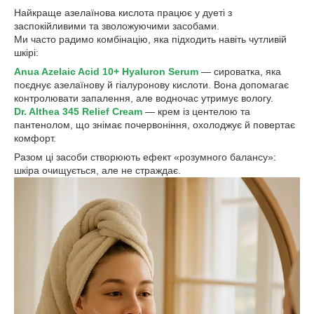
Найкраще азелаїнова кислота працює у дуеті з
заспокійливими та зволожуючими засобами.
Ми часто радимо комбінацію, яка підходить навіть чутливій
шкірі:
Anua Azelaic Acid 10+ Hyaluron Serum
— сироватка, яка
поєднує азелаїнову й гіалуронову кислоти. Вона допомагає
контролювати запалення, але водночас утримує вологу.
Dr. Althea 345 Relief Cream
— крем із центелою та
пантенолом, що знімає почервоніння, охолоджує й повертає
комфорт.
Разом ці засоби створюють ефект «розумного балансу»:
шкіра очищується, але не страждає.