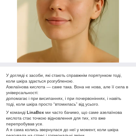
У догляді є засоби, які стають справжнім порятунком тоді,
коли шкіра здається розгубленою.
Азелаїнова кислота — саме така. Вона не нова, але її сила в
універсальності:
допомагає і при висипаннях, і при почервоніннях, і навіть
тоді, коли шкіра просто “втомилась” від усього.
У команді
LinaBox
ми часто бачимо, що саме азелаїнова
кислота стає точкою відновлення для тих, хто вже
перепробував усе.
А я сама колись звернулася до неї у момент, коли шкіра
реагувала на стрес і гормональні зміни.