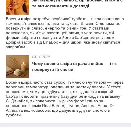
та антиоксиданти у догляді
Восени шкіра потребує особливої ​​турботи – після сонця вона
тьмяніє, з'являються плями та сухість. Вітамін С допомагає
повернути їй сяйво, енергію та рівний тон. У статті ми
пояснюємо, як м'яко ввести цей актив, з чого почати, які
форми вибрати і поєднувати його з бар'єрним доглядом.
Добірка засобів від LinaBox – для шкіри, яка знову світиться
здоров'ям.
04.10.2025
Чому восени шкіра втрачає сяйво — і як
повернути їй спокій
Восени шкіра часто стає сухою, тьмяною і чутливою — через
перепади температур, опалення та нестачу вологи. У статті
пояснюємо, чому це відбувається, як відновити шкірний
бар’єр і створити правильну базу для ретиноїдів та вітаміну
С. Дізнайся, як повернути шкірі комфорт і сяйво за
допомогою кремів Real Barrier, Illiyoon, Aestura, Anua, Dr.
Althea та інших засобів, що дарують відчуття спокою й
турботи.