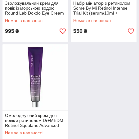
Зволожувальний крем для
Набір мініатюр з ретинолом
повік із морською водою
Some By Mi Retinol Intense
Round Lab Dokdo Eye Cream
Trial Kit (serum/10ml +
30 мл
eye/cr/10ml)
Немає в наявності
Немає в наявності
995
550
₴
₴
Омолоджуючий крем для
повік з ретинолом Dr+MEDM
Retinol Squalane Advanced
Eye Cream 30 мл
Немає в наявності