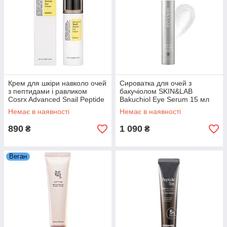
Крем для шкіри навколо очей
Сироватка для очей з
з пептидами і равликом
бакучіолом SKIN&LAB
Cosrx Advanced Snail Peptide
Bakuchiol Eye Serum 15 мл
Eye Cream
Немає в наявності
Немає в наявності
890
1 090
₴
₴
Веган