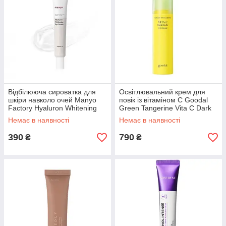
Відбілююча сироватка для
Освітлювальний крем для
шкіри навколо очей Manyo
повік із вітаміном C Goodal
Factory Hyaluron Whitening
Green Tangerine Vita C Dark
Eye Serum
Circle Eye Cream 30 мл
Немає в наявності
Немає в наявності
390
790
₴
₴