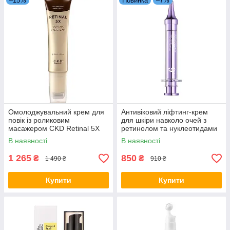
–15%
Новинка
–7%
Омолоджувальний крем для
Антивіковий ліфтинг-крем
повік із роликовим
для шкіри навколо очей з
масажером CKD Retinal 5X
ретинолом та нуклеотидами
Guasha Eye Cream 30 мл
Numbuzin NAD+ Retinol
В наявності
В наявності
Volumetox Eye Cream 10 мл
1 265
850
₴
₴
1 490 ₴
910 ₴
Купити
Купити