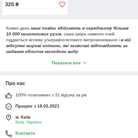
325
₴
Кожен день
наші повіки здійснють в середньому більше
10 000 миготливих рухів
, сама шкіра навколо очей
піддається впливу ультрафіолетового випромінювання і
в ній
відсутні жирові клітини, які зазвичай відповідають за
надання обличчя молодого виду
.
У зв'язку з цим шкіра навколо очей
втрачає пружність
і
Показати все
об'єм
швидше, ніж інші ділянки обличчя, і на ній раніше
всього
з'являються перші ознаки старіння
. На цій ділянці
обличчя моментально
відбивається недосипання
Про нас
та стрес
.
Якщо у вас
не особливо чутлива шкіра
та
немає яскраво
100% позитивних з 31 відгука за рік
виражених проблем
навколо очей, а хочеться просто
підтримувати красу
, то
підійдуть будь-які засоби
, якщо
Працює з 18.02.2021
вони:
м. Київ
Швидко вбираються,
Київ, Україна
Добре ковзають, але при цьому не занадто
розтікаються,
Контакти