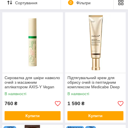
Крем для очей допоможе швидше прибрати набряклість
Сортування
0
Фільтри
в тому випадку, якщо це минуще явище, тобто
припухлості то з'являються, то йдуть.
LinaBox магазин косметики
Сироватка для шкіри навколо
Підтягувальний крем для
очей з масажним
обрису очей із пептидним
аплікатором AXIS-Y Vegan
комплексом Medicabe Deep
Collagen Eye Serum з
Lifting Peptide Eye Cream 30
В наявності
В наявності
пептидами 10 мл
мл
760
1 590
₴
₴
Купити
Купити