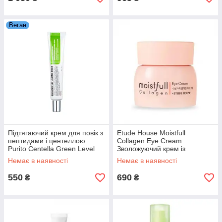
Веган
Підтягаючий крем для повік з
Etude House Moistfull
пептидами і центеллою
Collagen Eye Cream
Purito Centella Green Level
Зволожуючий крем із
Eye Cream
колагеном для шкіри навколо
Немає в наявності
Немає в наявності
очей
550
690
₴
₴