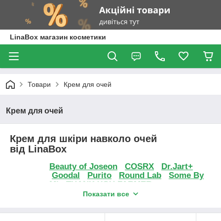
LinaBox магазин косметики
Товари
Крем для очей
Крем для очей
Крем для шкіри навколо очей
від LinaBox
Beauty of Joseon
COSRX
Dr.Jart+
Goodal
Purito
Round Lab
Some By
Mi
THANK YOU FARMER
Показати все
Шкіра навколо очей - одна з найскладніших
областей на обличчі.