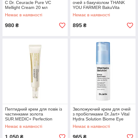
C Dr. Ceuracle Pure VC
очей з бакучіолом THANK
Mellight Cream 20 мл
YOU FARMER BakuVita
Intensive Eye Serum 30 мл
Немає в наявності
Немає в наявності
980
895
₴
₴
Пептидний крем для повік із
Зволожуючий крем для очей
частинками золота
з пробіотиками Dr.Jart+ Vital
SUR.MEDIC+ Perfection
Hydra Solution Biome Eye
100tm All In One Facial Eye
Cream 20 мл
Немає в наявності
Немає в наявності
Cream 35 мл
1 050
965
₴
₴