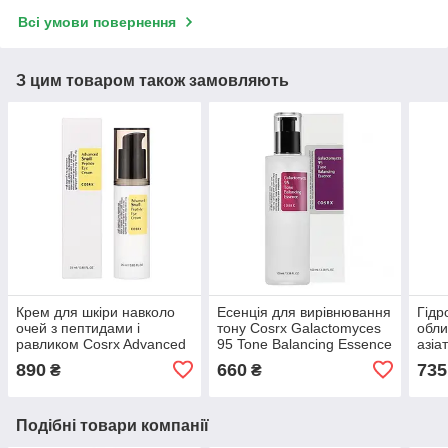
Всі умови повернення
З цим товаром також замовляють
Крем для шкіри навколо
Есенція для вирівнювання
Гідр
очей з пептидами і
тону Cosrx Galactomyces
обли
равликом Cosrx Advanced
95 Tone Balancing Essence
азіа
Snail Peptide Eye Cream
100 мл
Cica
890
660
735
₴
₴
200 
Подібні товари компанії