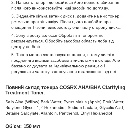
Нанесіть тонер і дочекайтеся його повного вбирання,
після чого використовуйте інші засоби по догляду.
З'єднайте кілька ватних дисків, додайте на них тонер і
ретельно протріть шкіру. Після цього подбайте про
очищення Т-зони, використовуючи чисту сторону диска.
Зону в росту волосся Обробляти тонером не
рекомендується. Обробіть засобом область лоба від
центру до боків.
Тонер можна застосовувати щодня, в тому числі в
поєднанні з іншими засобами з кислотами в складі. Але
бажано слідкувати за індивідуальною реакцією і
регулювати частоту застосування в залежності від неї.
Повний склад тонера COSRX AHA/BHA Clarifying
Treatment Toner:
Salix Alba (Willow) Bark Water, Pyrus Malus (Apple) Fruit Water,
Butylene Glycol, 1,2-Hexanediol, Sodium Lactate, Glycolic Acid,
Betaine Salicylate, Allantoin, Panthenol, Ethyl Hexanediol
Об'єм: 150 мл