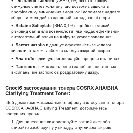
Гліколева кислота
(АНА 0,1%) освітлює шкіру і
стимулює синтез колагену, що дозволяє здійснити
профілактику виникнення зморшок і допомагає надовго
зберегти молодий та здоровий вигляд вашої шкіри.
Betaine Salicylate
(ВНА 0,1%) - це більш м'який
різновид
саліцилової кислоти
, яка надає ефективний
антисептичний вплив на шкіру та усуває запалення.
Лактат натрію
підвищує ефективність гліколевої
кислоти, а також глибоко зволожує шкірний покрив.
Алантоїн
підвищує регенераційні процеси в клітинах.
Пантенол
знімає запалення і запобігає появі нових
висипань, він заспокоює роздратовану шкіру.
Спосіб застосування тонера COSRX AHA/BHA
Clarifying Treatment Toner:
Щоб домогтися максимального ефекту застосування тонера
COSRX AHA/BHA Clarifying Treatment, дотримуйтесь
наступних правил:
Для нанесення використовуйте ватний диск або
втирайте засіб вручну у випадку з чутливою шкірою.