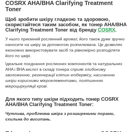
COSRX AHA/BHA Clarifying Treatment
Toner
Щоб зробити шкіру гладкою та здоровою,
скористайтеся таким засобом, як тонер AHA/BHA
Clarifying Treatment Toner від бренду
COSRX
.
У нього приємний рослинний аромат, його також дуже зручно
наносити на шкіру за допомогою розпилювача. Це дозволяє
економно використовувати засіб та рівномірно розподіляти
його по шкірі.
Ідеальне поєднання рослинних компонентів та натуральних
AHA і BHA кислот в складі тонера
сприяє глибокому
зволоженню, регенерації клітин епідермісу, насиченню
шкіри корисними мікроелементами, поліпшенню
мікроциркуляції крові
.
Для якого типу шкіри підходить тонер COSRX
AHA/BHA Clarifying Treatment Toner:
Чутлива, проблемна шкіра з розширеними порами,
схильна до висипань.