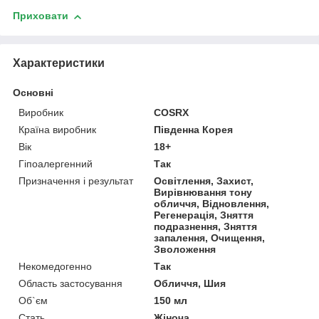
Приховати
Характеристики
Основні
Виробник
COSRX
Країна виробник
Південна Корея
Вік
18+
Гіпоалергенний
Так
Призначення і результат
Освітлення, Захист,
Вирівнювання тону
обличчя, Відновлення,
Регенерація, Зняття
подразнення, Зняття
запалення, Очищення,
Зволоження
Некомедогенно
Так
Область застосування
Обличчя, Шия
Об`єм
150 мл
Стать
Жіноча