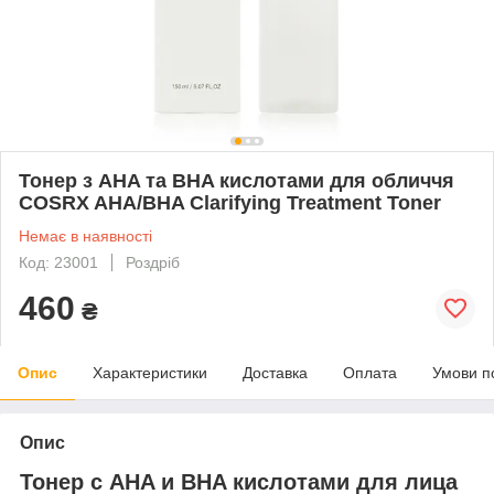
Тонер з AHA та BHA кислотами для обличчя
COSRX AHA/BHA Clarifying Treatment Toner
Немає в наявності
Код: 23001
Роздріб
460
₴
Опис
Характеристики
Доставка
Оплата
Умови п
Опис
Тонер с AHA и BHA кислотами для лица