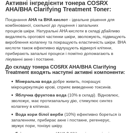
Активні інгредієнти тонера COSRX
AHA/BHA Clarifying Treatment Toner:
Поєднання
AHA та BHA кислот
- ідеальне рішення для
комбінованої, схильної до лущення і запальних
процесів шкіри. Натуральні AHA кислоти в складі дбайливо
видаляють ороговілі частинки шкіри, зволожують, підвищують
вироблення колагену та покращують еластичність шкіри. BHA
кислоти також ефективно відлущують відмерлі клітини,
прибирають запальні процеси і помітно допомагають в
лікуванні акне і постакне.
До складу тонера COSRX AHA/BHA Clarifying
Treatment входять наступні активні компоненти:
Мінеральна вода
добре живить, покращує
мікроциркуляцію крові, сприяє виведенню токсинів.
Яблучна фруктова вода
(10% в складі). Відновлює,
зволожує, має протизапальну дію, стимулює синтез
колагену в клітинах.
Вода кори білої верби
(10%) ефективно бореться із
запаленням, прибирає акне і постакне, регенерує,
звужує пори, тонізує шкіру.