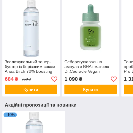
Зволожувальний тонер-
Себорегулювальна
Тоне
бустер із берізовим соком
ампула з BHA і матчею
проб
Anua Birch 70% Boosting
Dr.Ceuracle Vegan
Pro 
Toner Moisture 250 мл
BHA&Matcha Ampoule 30
300 
684
1 090
1 3
₴
₴
760 ₴
мл
Купити
Купити
Акційні пропозиції та новинки
–10%