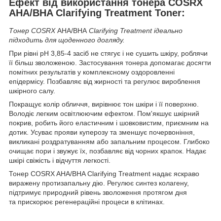
Ефект від використання тонера COSRX
AHA/BHA Clarifying Treatment Toner:
Тонер COSRX
AHA/BHA
Clarifying Treatment ідеально
підходить для щоденного догляду.
При рівні pH 3,85-4 засіб не стягує і не сушить шкіру, роблячи
її більш зволоженою. Застосування тонера допомагає досягти
помітних результатів у комплексному оздоровленні
епідермісу. Позбавляє від жирності та регулює вироблення
шкірного салу.
Покращує колір обличчя, вирівнює тон шкіри і її поверхню.
Володіє легким освітлюючим ефектом. Пом'якшує шкірний
покрив, робить його еластичним і шовковистим, приємним на
дотик. Усуває прояви куперозу та зменшує почервоніння,
викликані роздратуванням або запальним процесом. Глибоко
очищає пори і звужує їх, позбавляє від чорних крапок. Надає
шкірі свіжість і відчуття легкості.
Тонер COSRX AHA/BHA Clarifying Treatment надає яскраво
виражену протизапальну дію. Регулює синтез колагену,
підтримує природний рівень зволоження протягом дня
та прискорює регенераційні процеси в клітинах.