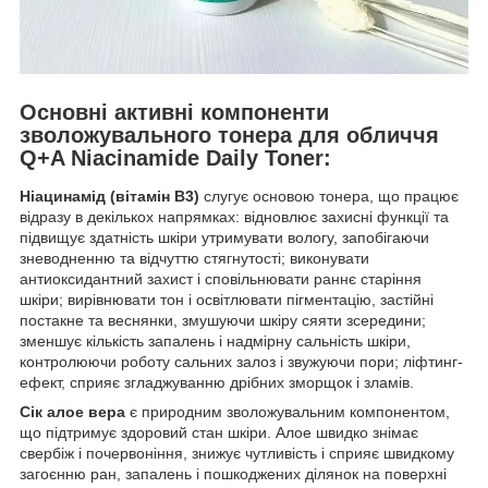
Основні активні компоненти
зволожувального тонера для обличчя
Q+A Niacinamide Daily Toner:
Ніацинамід (вітамін В3)
слугує основою тонера, що працює
відразу в декількох напрямках: відновлює захисні функції та
підвищує здатність шкіри утримувати вологу, запобігаючи
зневодненню та відчуттю стягнутості; виконувати
антиоксидантний захист і сповільнювати раннє старіння
шкіри; вирівнювати тон і освітлювати пігментацію, застійні
постакне та веснянки, змушуючи шкіру сяяти зсередини;
зменшує кількість запалень і надмірну сальність шкіри,
контролюючи роботу сальних залоз і звужуючи пори; ліфтинг-
ефект, сприяє згладжуванню дрібних зморщок і зламів.
Сік алое вера
є природним зволожувальним компонентом,
що підтримує здоровий стан шкіри. Алое швидко знімає
свербіж і почервоніння, знижує чутливість і сприяє швидкому
загоєнню ран, запалень і пошкоджених ділянок на поверхні