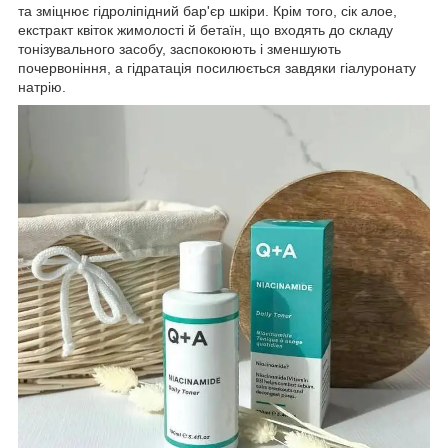
та зміцнює гідроліпідний бар'єр шкіри. Крім того, сік алое,
екстракт квіток жимолості й бетаїн, що входять до складу
тонізувального засобу, заспокоюють і зменшують
почервоніння, а гідратація посилюється завдяки гіалуронату
натрію.