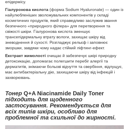
епідермісу.
Гіалуронова кислота
(форма Sodium Hyaluronate) — один із
найулюбленіших зволожувальних компонентів у складі
косметичних продуктів, який справедливо заслужив звання
безпечного «природного філера» для перетворення та
свіжості шкіри. Гіалуронова кислота зменшує
трансепідермальну втрату вологи, захищає шкіру від
зневоднення й сухості. Розгладжує рельєф і заповнює
зморшки, завдяки чому надає стійкий ліфтинг-ефект.
Екстракт жимолості
очищає й забезпечує шкірі природну
детоксикацію, допомагає полегшити перебіг алергії та
дерматитів, знімаючи больові відчуття та свербіння, відлущує,
має антибактеріальну дію, захищаючи шкіру від інфекцій і
захворювань.
Тонер
Q+A Niacinamide Daily Toner
підходить для щоденного
застосування. Рекомендується для
всіх типів шкіри, особливо для
проблемної та схильної до жирності.