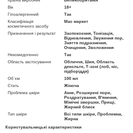
Вік
18+
Гіпоалергенний
Так
Класифікація
Мас маркет
косметичного засобу
Призначення і результат
Заспокоєння, Тонізація,
Відновлення, Звуження пор,
Зняття подразнення,
Очищення, Зволоження
Некомедогенно
Так
Область застосування
Обличчя, Шия, Область
декольте, Т-зоні (лоб, ніс,
підборіддя)
Об`єм
100 мл
Стать
Жіноча
Проблема шкіри
Акне, Розширені пори,
Роздратування, В'янення,
Мімічні зморшки, Прищі,
Жирний блиск
Тип шкіри
Всі типи шкіри, Проблемна,
Жирна
Користувальницькі характеристики