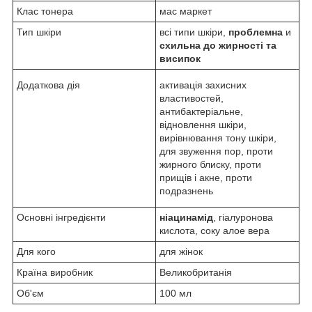
Клас тонера
мас маркет
Тип шкіри
всі типи шкіри,
проблемна
и
схильна до жирності та
висипок
Додаткова дія
активація захисних
властивостей,
антибактеріальне,
відновлення шкіри,
вирівнювання тону шкіри,
для звуження пор, проти
жирного блиску, проти
прищів і акне, проти
подразнень
Основні інгредієнти
ніацинамід
, гіалуронова
кислота, соку алое вера
Для кого
для жінок
Країна виробник
Великобританія
Об'єм
100 мл