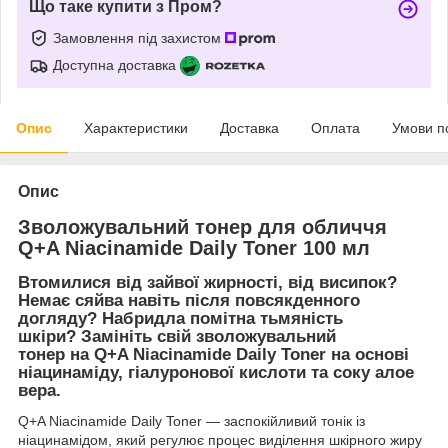
Що таке купити з Пром?
Замовлення під захистом
Доступна доставка
Опис
Характеристики
Доставка
Оплата
Умови п
Опис
Зволожувальний тонер для обличчя
Q+A Niacinamide Daily Toner 100 мл
Втомилися від зайвої жирності, від висипок?
Немає сяйва навіть після повсякденного
догляду? Набридла помітна тьмяність
шкіри? Замініть свій зволожувальний
тонер на
Q+A Niacinamide Daily Toner
на основі
ніацинаміду, гіалуронової кислоти та соку алое
вера.
Q+A Niacinamide Daily Toner — заспокійливий тонік із
ніацинамідом, який регулює процес виділення шкірного жиру