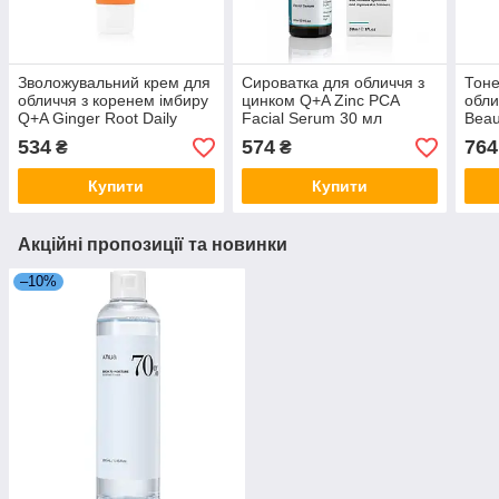
Зволожувальний крем для
Сироватка для обличчя з
Тоне
обличчя з коренем імбиру
цинком Q+A Zinc PCA
обли
Q+A Ginger Root Daily
Facial Serum 30 мл
Beau
Moisturiser 75 мл
Esse
534
574
764
₴
₴
Купити
Купити
Акційні пропозиції та новинки
–10%