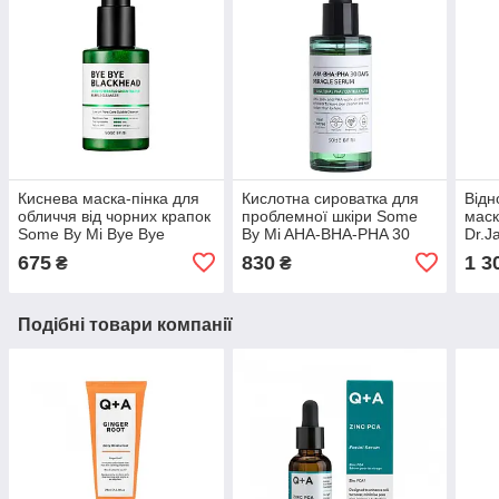
Киснева маска-пінка для
Кислотна сироватка для
Відн
обличчя від чорних крапок
проблемної шкіри Some
маск
Some By Mi Bye Bye
By Mi AHA-BHA-PHA 30
Dr.J
Blackhead 30 Days Miracle
Days Miracle Serum 50мл
Ampo
675
830
1 3
₴
₴
Green Tea Tox
Подібні товари компанії