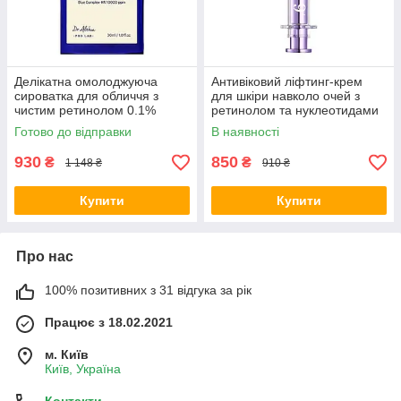
Делікатна омолоджуюча
Антивіковий ліфтинг-крем
сироватка для обличчя з
для шкіри навколо очей з
чистим ретинолом 0.1%
ретинолом та нуклеотидами
Dr.Althea 0.1% Gentle Retinol
Numbuzin NAD+ Retinol
Готово до відправки
В наявності
Serum 30 мл
Volumetox Eye Cream 10 мл
930
850
₴
₴
1 148 ₴
910 ₴
Купити
Купити
Про нас
100% позитивних з 31 відгука за рік
Працює з 18.02.2021
м. Київ
Київ, Україна