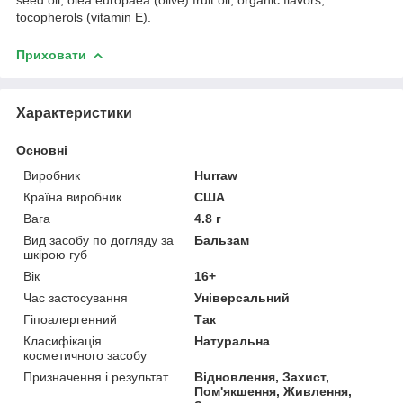
tocopherols (vitamin E).
Приховати
Характеристики
Основні
Виробник
Hurraw
Країна виробник
США
Вага
4.8 г
Вид засобу по догляду за
Бальзам
шкірою губ
Вік
16+
Час застосування
Універсальний
Гіпоалергенний
Так
Класифікація
Натуральна
косметичного засобу
Призначення і результат
Відновлення, Захист,
Пом'якшення, Живлення,