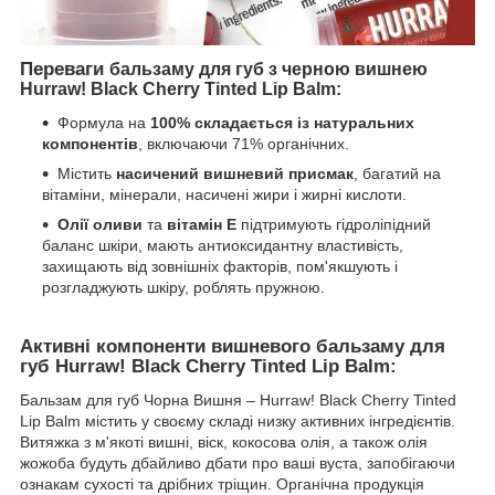
Переваги
бальзаму для губ з черною вишнею
Hurraw! Black Cherry Tinted Lip Balm:
Формула на
100% складається із натуральних
компонентів
, включаючи 71% органічних.
Містить
насичений вишневий присмак
, багатий на
вітаміни, мінерали, насичені жири і жирні кислоти.
Олії оливи
та
вітамін E
підтримують гідроліпідний
баланс шкіри, мають антиоксидантну властивість,
захищають від зовнішніх факторів, пом'якшують і
розгладжують шкіру, роблять пружною.
Активні компоненти
вишневого бальзаму для
губ Hurraw! Black Cherry Tinted Lip Balm:
Бальзам для губ Чорна Вишня – Hurraw! Black Cherry Tinted
Lip Balm містить у своєму складі низку активних інгредієнтів.
Витяжка з м'якоті вишні, віск, кокосова олія, а також олія
жожоба будуть дбайливо дбати про ваші вуста, запобігаючи
ознакам сухості та дрібних тріщин. Органічна продукція