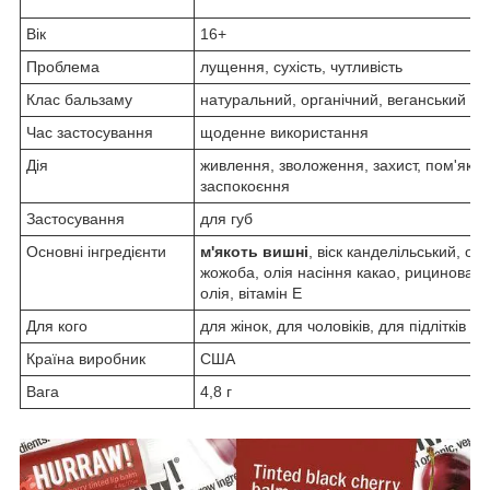
Вік
16+
Проблема
лущення, сухість, чутливість
Клас бальзаму
натуральний, органічний, веганський
Час застосування
щоденне використання
Дія
живлення, зволоження, захист, пом'якш
заспокоєння
Застосування
для губ
Основні інгредієнти
м'якоть вишні
, віск канделільський, ол
жожоба, олія насіння какао, рицинова о
олія, вітамін Е
Для кого
для жінок, для чоловіків, для підлітків
Країна виробник
США
Вага
4,8 г