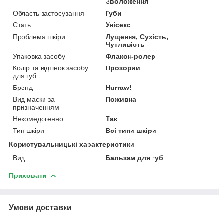
Зволоження
Область застосування
Губи
Стать
Унісекс
Проблема шкіри
Лущення, Сухість,
Чутливість
Упаковка засобу
Флакон-ролер
Колір та відтінок засобу
Прозорий
для губ
Бренд
Hurraw!
Вид маски за
Поживна
призначенням
Некомедогенно
Так
Тип шкіри
Всі типи шкіри
Користувальницькі характеристики
Вид
Бальзам для губ
Приховати
Умови доставки