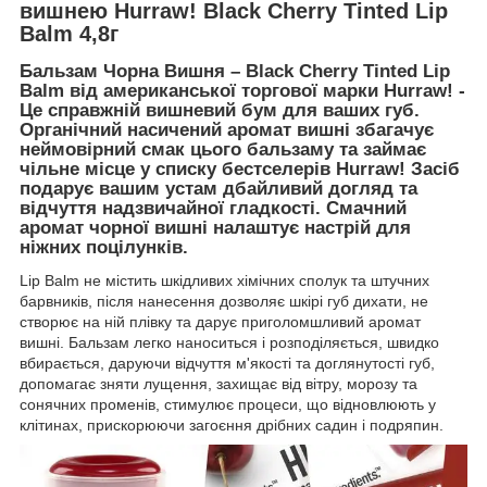
вишнею Hurraw! Black Cherry Tinted Lip
Balm 4,8г
Бальзам Чорна Вишня – Black Cherry Tinted Lip
Balm від американської торгової марки Hurraw! -
Це справжній вишневий бум для ваших губ.
Органічний насичений аромат вишні збагачує
неймовірний смак цього бальзаму та займає
чільне місце у списку бестселерів Hurraw! Засіб
подарує вашим устам дбайливий догляд та
відчуття надзвичайної гладкості. Смачний
аромат чорної вишні налаштує настрій для
ніжних поцілунків.
Lip Balm не містить шкідливих хімічних сполук та штучних
барвників, після нанесення дозволяє шкірі губ дихати, не
створює на ній плівку та дарує приголомшливий аромат
вишні. Бальзам легко наноситься і розподіляється, швидко
вбирається, даруючи відчуття м'якості та доглянутості губ,
допомагає зняти лущення, захищає від вітру, морозу та
сонячних променів, стимулює процеси, що відновлюють у
клітинах, прискорюючи загоєння дрібних садин і подряпин.