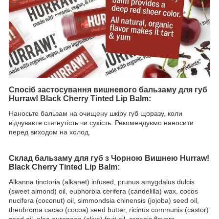
Спосіб застосування вишневого бальзаму для губ
Hurraw! Black Cherry Tinted Lip Balm
:
Наносьте бальзам на очищену шкіру губ щоразу, коли
відчуваєте стягнутість чи сухість. Рекомендуємо наносити
перед виходом на холод.
Склад бальзаму для губ з Чорною Вишнею Hurraw!
Black Cherry Tinted Lip Balm:
Alkanna tinctoria (alkanet) infused, prunus amygdalus dulcis
(sweet almond) oil, euphorbia cerifera (candelilla) wax, cocos
nucifera (coconut) oil, simmondsia chinensis (jojoba) seed oil,
theobroma cacao (cocoa) seed butter, ricinus communis (castor)
seed oil, olea europaea (olive) fruit oil, organic flavors,