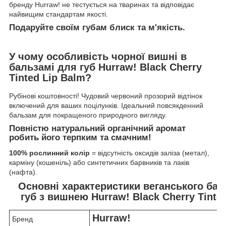
бренду Hurraw! не тестується на тваринах та відповідає
найвищим стандартам якості.
Подаруйте своїм губам блиск та м'якість.
У чому особливість чорної вишні
в
бальзамі для губ Hurraw! Black Cherry
Tinted Lip Balm?
Рубінові коштовності! Чудовий червоний прозорий відтінок
включений для ваших поцілунків. Ідеальний повсякденний
бальзам для покращеного природного вигляду.
Повністю натуральний органічний аромат
робить його терпким та смачним!
100% рослинний колір
= відсутність оксидів заліза (метал),
карміну (кошеніль) або синтетичних барвників та лаків
(нафта).
Основні характеристики веганського ба
губ з вишнею Hurraw! Black Cherry Tinte
Hurraw!
Бренд