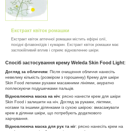
Екстракт квіток ромашки
Екстракт квіток аптечної ромашки містить ефірні олії,
похідні флавоноїдів і кумарин. Екстракт квіток ромашки має
заспокійливий вплив і сприяє відновленню шкіри.
Спосіб застосування крему Weleda Skin Food Light:
Догляд за обличчям
: Після очищення обличчя нанесіть
невелику кількість (розміром з горошинку) Крему для шкіри
Skin Food легкими рухами масажними лініями, акуратно
поплескуючи подушечками пальців.
Відновлююча маска на ніч
: рясно нанести крем для шкіри
Skin Food і залишити на ніч. Догляд за руками, ліктями,
ногами та іншими ділянками із сухою шкірою: вмасажувати
крем в ділянки шкіри, що потребують додаткового
харчування.
Відновлююча маска для рук та ніг
: рясно нанесіть крем на