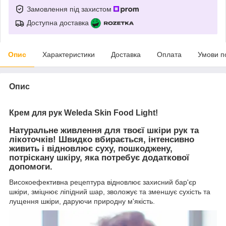
Замовлення під захистом
Доступна доставка
Опис
Характеристики
Доставка
Оплата
Умови п
Опис
Крем для рук
Weleda Skin Food Light
!
Натуральне живлення для твоєї шкіри рук та
лікоточків! Швидко вбирається, інтенсивно
живить і відновлює суху, пошкоджену,
потріскану шкіру, яка потребує додаткової
допомоги.
Високоефективна рецептура відновлює захисний бар'єр
шкіри, зміцнює ліпідний шар, зволожує та зменшує сухість та
лущення шкіри, даруючи природну м'якість.