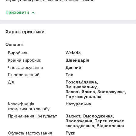
Приховати
Характеристики
Основні
Виробник
Weleda
Країна виробник
Швейцарія
Час застосування
Денний
Гіпоалергенний
Так
Дія
Розслабляюча,
Зміцнювальну,
Заспокійлива, Зволожуюче,
Пом'якшувальна
Класифікація
Натуральна
косметичного засобу
Призначення і результат
Захист, Омолодження,
Зволоження, Перешкоджає
зневодненню, Відновлення
Область застосування
Руки