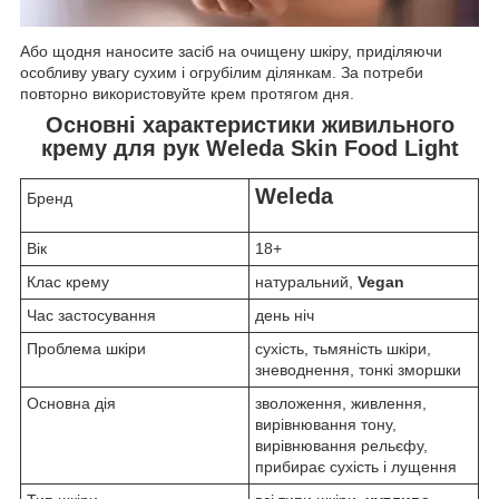
Або щодня наносите засіб на очищену шкіру, приділяючи
особливу увагу сухим і огрубілим ділянкам. За потреби
повторно використовуйте крем протягом дня.
Основні характеристики живильного
крему для рук Weleda Skin Food Light
Weleda
Бренд
Вік
18+
Клас крему
натуральний,
Vegan
Час застосування
день ніч
Проблема шкіри
сухість, тьмяність шкіри,
зневоднення, тонкі зморшки
Основна дія
зволоження, живлення,
вирівнювання тону,
вирівнювання рельєфу,
прибирає сухість і лущення