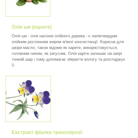
Олія ши (карите)
Олія ши - олія насіння олійного дерева - є напівтвердим
олійним рослинним жиром м'якої консистенції. Корисне для
шкіри масло, також відоме як карите, використовується,
головним чином, як загусник. Олія каріте залишає на шкірі
тонкий шар і тому допомагає зберегти вологу та розгладжує
її.
Екстракт фіалки триколірної