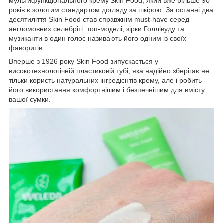
мультифункціонального крему Skin Food, який вже більше 90
років є золотим стандартом догляду за шкірою. За останні два
десятиліття Skin Food став справжнім must-have серед
англомовних селебріті: топ-моделі, зірки Голлівуду та
музиканти в один голос називають його одним із своїх
фаворитів.
Вперше з 1926 року Skin Food випускається у
високотехнологічній пластиковій тубі, яка надійно зберігає не
тільки користь натуральних інгредієнтів крему, але і робить
його використання комфортнішим і безпечнішим для вмісту
вашої сумки.