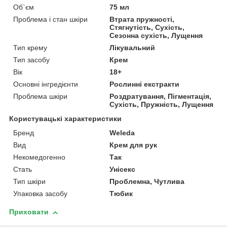
Об`єм
75 мл
Проблема і стан шкіри
Втрата пружності,
Стягнутість, Сухість,
Сезонна сухість, Лущення
Тип крему
Лікувальний
Тип засобу
Крем
Вік
18+
Основні інгредієнти
Рослинні екстракти
Проблема шкіри
Роздратування, Пігментація,
Сухість, Пружність, Лущення
Користувацькi характеристики
Бренд
Weleda
Вид
Крем для рук
Некомедогенно
Так
Стать
Унісекс
Тип шкіри
Проблемна, Чутлива
Упаковка засобу
Тюбик
Приховати