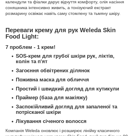
календули та фіалки дарує відчуття комфорту, олія насіння
соняшника інтенсивно живить, а тонізуючий екстракт
розмарину освіжає навіть саму стомлену та тьмяну шкіру.
Переваги крему для рук Weleda Skin
Food Light:
7 проблем - 1 крем!
SOS-крем для грубої шкіри рук, ліктів,
колін та п'ят
Загоєння обвітрених ділянок
Поживна маска для обличчя
Простий і швидкий догляд для кутикули
Праймер (база для макіяжу)
Заспокійливий догляд для запаленої та
потрісканої шкіри
Лікування січеного волосся
Компанія Wеleda оновлює і розширює лінійку класичного