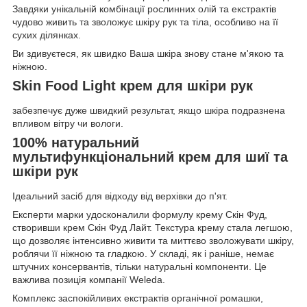
Завдяки унікальній комбінації рослинних олій та екстрактів
чудово живить та зволожує шкіру рук та тіла, особливо на її
сухих ділянках.
Ви здивуєтеся, як швидко Ваша шкіра знову стане м'якою та
ніжною.
Skin Food Light крем для шкіри рук
забезпечує дуже швидкий результат, якщо шкіра подразнена
впливом вітру чи вологи.
100% натуральний
мультифункціональний крем для шиї та
шкіри рук
Ідеальний засіб для відходу від верхівки до п'ят.
Експерти марки удосконалили формулу крему Скін Фуд,
створивши крем Скін Фуд Лайт. Текстура крему стала легшою,
що дозволяє інтенсивно живити та миттєво зволожувати шкіру,
роблячи її ніжною та гладкою. У складі, як і раніше, немає
штучних консервантів, тільки натуральні компоненти. Це
важлива позиція компанії Weleda.
Комплекс заспокійливих екстрактів органічної ромашки,