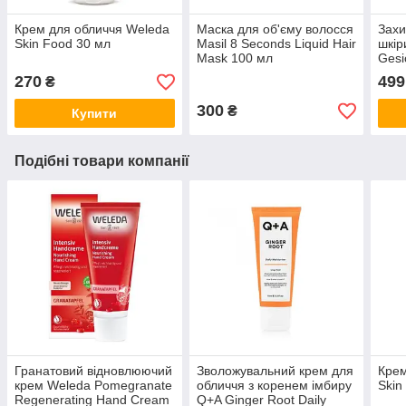
Крем для обличчя Weleda
Маска для об'єму волосся
Захи
Skin Food 30 мл
Masil 8 Seconds Liquid Hair
шкір
Mask 100 мл
Gesi
Cre
270
499
₴
300
₴
Купити
Подібні товари компанії
Гранатовий відновлюючий
Зволожувальний крем для
Крем
крем Weleda Pomegranate
обличчя з коренем імбиру
Skin
Regenerating Hand Cream
Q+A Ginger Root Daily