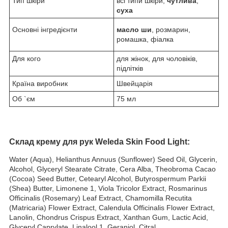
Тип шкіри
всі типи шкіри,
чутлива
,
суха
Основні інгредієнти
масло ши
, розмарин,
ромашка, фіалка
Для кого
для жінок, для чоловіків,
підлітків
Країна виробник
Швейцарія
Об `єм
75 мл
Склад крему для рук Weleda Skin Food Light:
Water (Aqua), Helianthus Annuus (Sunflower) Seed Oil, Glycerin,
Alcohol, Glyceryl Stearate Citrate, Cera Alba, Theobroma Cacao
(Cocoa) Seed Butter, Cetearyl Alcohol, Butyrospermum Parkii
(Shea) Butter, Limonene 1, Viola Tricolor Extract, Rosmarinus
Officinalis (Rosemary) Leaf Extract, Chamomilla Recutita
(Matricaria) Flower Extract, Calendula Officinalis Flower Extract,
Lanolin, Chondrus Crispus Extract, Xanthan Gum, Lactic Acid,
Glyceryl Caprylate, Linalool 1, Geraniol, Citral.