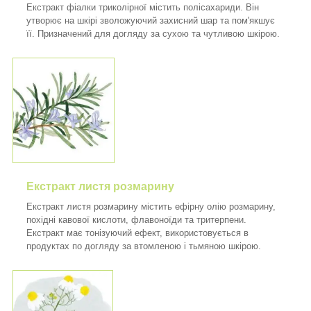
Екстракт фіалки триколірної містить полісахариди. Він
утворює на шкірі зволожуючий захисний шар та пом'якшує
її. Призначений для догляду за сухою та чутливою шкірою.
Екстракт листя розмарину
Екстракт листя розмарину містить ефірну олію розмарину,
похідні кавової кислоти, флавоноїди та тритерпени.
Екстракт має тонізуючий ефект, використовується в
продуктах по догляду за втомленою і тьмяною шкірою.