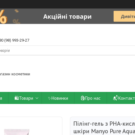
80 (98) 993-29-27
агазин косметики
ія
🛍️Товари
✨Новинки
🗿Про нас
📬Контакт
Пілінг-гель з PHA-кис
шкіри Manyo Pure Aqua