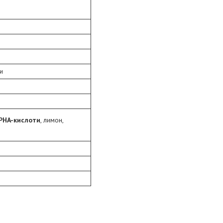
и
 PHA-кислоти
, лимон,