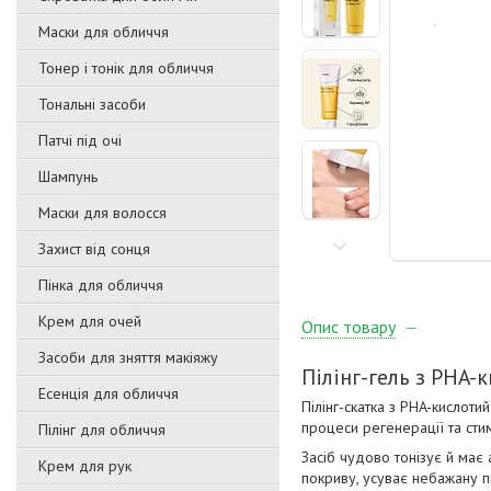
Маски для обличчя
Тонер і тонік для обличчя
Тональні засоби
Патчі під очі
Шампунь
Маски для волосся
Захист від сонця
Пінка для обличчя
Крем для очей
Опис товару
Засоби для зняття макіяжу
Пілінг-гель з PHA-
Есенція для обличчя
Пілінг-скатка з PHA-кислоти
процеси регенерації та стим
Пілінг для обличчя
Засіб чудово тонізує й має
Крем для рук
покриву, усуває небажану п