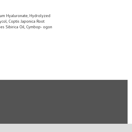
ium Hyaluronate, Hydrolyzed
ycol, Coptis Japonica Root
ies Sibirica Oil, Cymbop- ogon