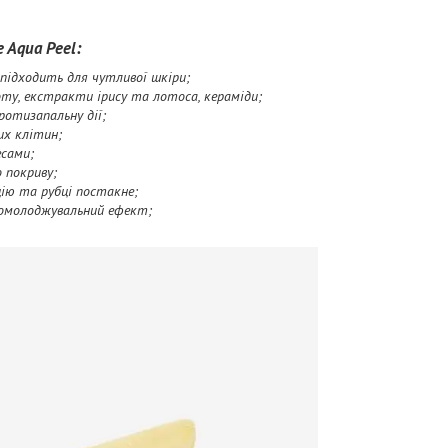
 Aqua Peel:
 підходить для чутливої шкіри;
оту, екстракти ірису та лотоса, кераміди;
отизапальну дії;
их клітин;
есами;
 покриву;
цію та рубці постакне;
 омолоджувальний ефект;