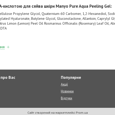
HA-кислотою для сяйва шкіри Manyo Pure Aqua Peeling Gel:
Cellulose Propylene Glycol, Quaternium-60 Carbomer, 1,2-Hexanediol, Sod
ylated Hyaluronate, Butylene Glycol, Gluconolactone, Allantoin, Caprylyl Gl
itrus Limon (Lemon) Peel Oil Rosmarinus Officinalis (Rosemary) Leaf Oil, Ab
 EDTA
ння
 про Вас
Популярне
Акції
Новинки
Відгуки
Сайт створений на маркетплейсі
Prom.ua