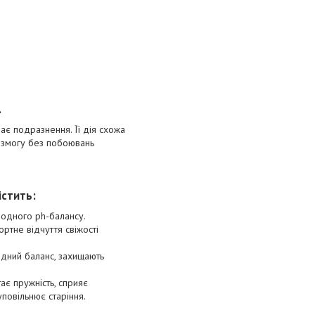
.
ває подразнення. Її дія схожа
є змогу без побоювань
істить:
родного ph-балансу.
тне відчуття свіжості
ідний баланс, захищають
ає пружність, сприяє
повільнює старіння.