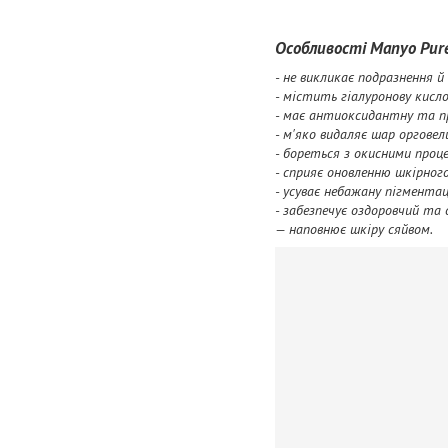
Особливості Manyo Pure
- не викликає подразнення й
- містить гіалуронову кисл
- має антиоксидантну та пр
- м'яко видаляє шар орговел
- бореться з окисними проц
- сприяє оновленню шкірного
- усуває небажану пігмента
- забезпечує оздоровчий та
— наповнює шкіру сяйвом.