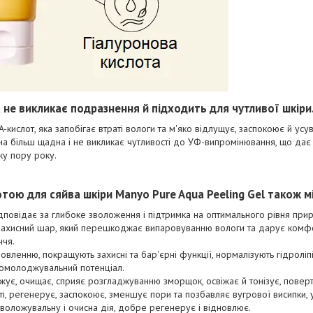
a не викликає подразнення й підходить для чутливої шкіри
A-кислот, яка запобігає втраті вологи та м'яко відлущує, заспокоює й усу
она більш щадна і не викликає чутливості до УФ-випромінювання, що да
ку пору року.
лотою для сяйва шкіри Manyo Pure Aqua Peeling Gel також м
ідповідає за глибоке зволоження і підтримка на оптимального рівня при
ахисний шар, який перешкоджає випаровуванню вологи та дарує комфор
ччя.
овленню, покращують захисні та бар'єрні функції, нормалізують гідроліп
 омолоджувальний потенціал.
жує, очищає, сприяє розгладжуванню зморщок, освіжає й тонізує, поверт
і, регенерує, заспокоює, зменшує пори та позбавляє вугрової висипки, у
зволожувальну і очисна дія, добре регенерує і відновлює.