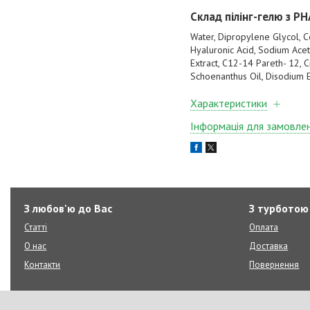
Склад пілінг-гелю з P
Water, Dipropylene Glycol, 
Hyaluronic Acid, Sodium Acet
Extract, C12-14 Pareth- 12, C
Schoenanthus Oil, Disodium
Характеристики
Інформація для замовле
З любов'ю до Вас
З турботою
Статті
Оплата
О нас
Доставка
Контакти
Повернення