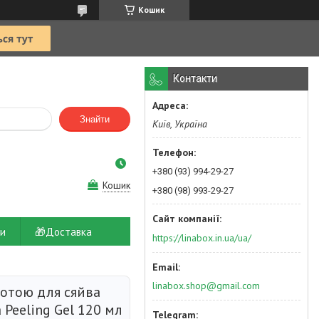
Кошик
Контакти
Знайти
Київ, Україна
+380 (93) 994-29-27
Кошик
+380 (98) 993-29-27
и
🎁Доставка
https://linabox.in.ua/ua/
linabox.shop@gmail.com
лотою для сяйва
 Peeling Gel 120 мл