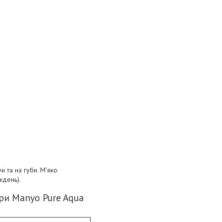
і та на губи. М'яко
ждень).
ри Manyo Pure Aqua