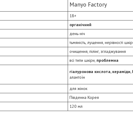
Manyo Factory
18+
органічний
день-ніч
тьмяність, лущення, нерівності шкір
очищення, пілінг, згладжування
всі типи шкіри,
проблемна
гіалуронова кислота, кераміди,
алантоїн
для жінок
Південна Корея
120 мл