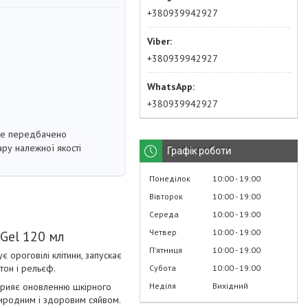
+380939942927
+380939942927
+380939942927
не передбачено
ру належної якості
Графік роботи
Понеділок
10:00
19:00
Вівторок
10:00
19:00
Середа
10:00
19:00
Четвер
10:00
19:00
 Gel 120 мл
Пʼятниця
10:00
19:00
 ороговілі клітини, запускає
тон і рельєф.
Субота
10:00
19:00
Неділя
Вихідний
сприяє оновленню шкірного
риродним і здоровим сяйвом.