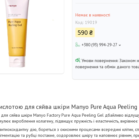
Немає в наявності
Код:
19019
590 ₴
+380 (93) 994-29-27
Законом 
повернення та обмін даного това
кислотою для сяйва шкіри Manyo Pure Aqua Peeling
й для сяйва шкіри Manyo Factory Pure Aqua Peeling Gel дбайливо відлущує
улює вироблення колагену, підвищує пружність і еластичність, вирівнює 
 антиоксидантну дію, бореться з окисними процесами всередині клітин, 
ігментацію та рубці постакне, оздоровлює шкіру та наповнює рівним, п