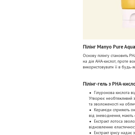
Пілінг Manyo Pure Aqu
Основу пілінгу становить PH
на дія AHA-кислот, проте в
використовувати її в будь-я
Пілінг-гель з PHA-кис
Гілуронова кислота в
Утворює необтяжливий з
та зволоженості на обли
Кераміди сприяють он
від зневоднення, мають
Екстракт лотоса зволо
відновленню еластичност
Екстракт ірису надає 