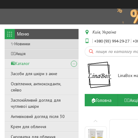
Київ, Україна
+380 (93) 994-29-27
+3
✨Новинки
❤️‍🔥Акція
🛍️Каталог
Засоби для шкіри з акне
LinaBox м
Освітлення, антиоксиданти,
сяйво
🏠Головна
❤️‍🔥Акц
Заспокійливий догляд для
чутливої ​​шкіри
Антивіковий догляд після 30
Крем для обличчя
Сироватка для обличчя