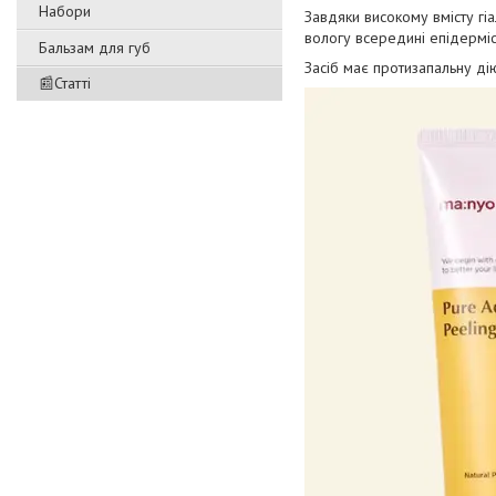
Набори
Завдяки високому вмісту гі
вологу всередині епідерміс
Бальзам для губ
Засіб має протизапальну дію
📰Статті