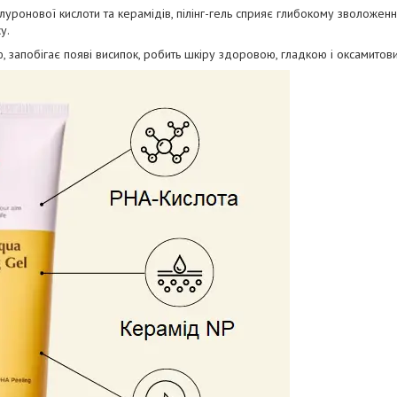
алуронової кислоти та керамідів, пілінг-гель сприяє глибокому зволожен
у.
, запобігає появі висипок, робить шкіру здоровою, гладкою і оксамитови