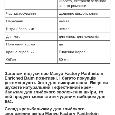
кислота, екстракти зеленого
чаю та ромашки
Час застосування
щоденне використання
Парабени
немає
Штучні барвники
немає
Для кого
для жінок, для чоловіків
Приємний аромат
да
Країна виробник
Південна Корея
Об'єм
80 мл
Загалом відгуки про Manyo Factory Panthetoin
Enriched Balm позитивні, і багато покупців
рекомендують його для використання. Якщо ви
шукаєте натуральний і ефективний крем-
бальзам для глибокого зволоження шкіри, то
цей продукт може стати чудовим вибором для
вас.
Склад крем-бальзаму для глибокого
зволоження шкіри Manyo Factory Panthetoin