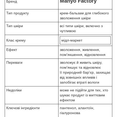
Manyo Factory
Бренд
Тип продукту
крем-бальзам для глибокого
зволоження шкіри
Тип шкіри
всі типи шкіри, включно з
чутливою
Клас крему
мідл-маркет
Ефект
зволоження, живлення,
пом'якшення, відновлення
Переваги
зволожує й живить шкіру,
пом'якшує та відновлює
її природний бар'єр, захищає
від зовнішніх впливів і
запобігає втраті вологи
Недоліки
може не підійти для тих, хто
шукає продукт із миттєвим
ефектом
Ключові інгредієнти
пантенол, алантоїн,
гіалуронова