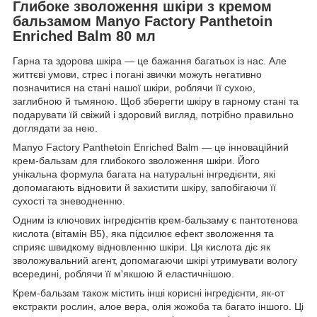
Глибоке зволоження шкіри з кремом
бальзамом Manyo Factory Panthetoin
Enriched Balm 80 мл
Гарна та здорова шкіра — це бажання багатьох із нас. Але
життєві умови, стрес і погані звички можуть негативно
позначитися на стані нашої шкіри, роблячи її сухою,
заглибною й тьмяною. Щоб зберегти шкіру в гарному стані та
подарувати їй свіжий і здоровий вигляд, потрібно правильно
доглядати за нею.
Manyo Factory Panthetoin Enriched Balm — це інноваційний
крем-бальзам для глибокого зволоження шкіри. Його
унікальна формула багата на натуральні інгредієнти, які
допомагають відновити й захистити шкіру, запобігаючи її
сухості та зневодненню.
Одним із ключових інгредієнтів крем-бальзаму є пантотенова
кислота (вітамін В5), яка підсилює ефект зволоження та
сприяє швидкому відновленню шкіри. Ця кислота діє як
зволожувальний агент, допомагаючи шкірі утримувати вологу
всередині, роблячи її м'якшою й еластичнішою.
Крем-бальзам також містить інші корисні інгредієнти, як-от
екстракти рослин, алое вера, олія жожоба та багато іншого. Ці