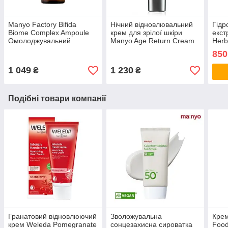
Manyo Factory Bifida
Нічний відновлювальний
Гідр
Biome Complex Ampoule
крем для зрілої шкіри
екст
Омолоджувальний
Manyo Age Return Cream
Herb
комплекс з лізатами
30 мл
Clea
850
біфідобактерій 50 мл
1 049
1 230
₴
₴
Подібні товари компанії
Гранатовий відновлюючий
Зволожувальна
Крем
крем Weleda Pomegranate
сонцезахисна сироватка
Food