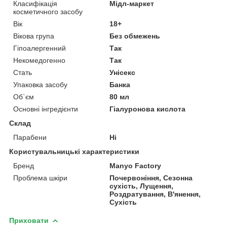
Класифікація
Мідл-маркет
косметичного засобу
Вік
18+
Вікова група
Без обмежень
Гіпоалергенний
Так
Некомедогенно
Так
Стать
Унісекс
Упаковка засобу
Банка
Об`єм
80 мл
Основні інгредієнти
Гіалуронова кислота
Склад
Парабени
Ні
Користувальницькі характеристики
Бренд
Manyo Factory
Проблема шкіри
Почервоніння, Сезонна
сухість, Лущення,
Роздратування, В'янення,
Сухість
Приховати