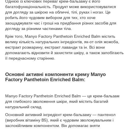
Однією із ключових переваг крем-бальзаму є його
багатофункціональність. Продукт може використовуватися
для догляду за шкірою на обличчі, тілі, руках і ногах. Це
робить його чудовим вибором для тих, хто хоче
заощаджувати час і гроші на придбання різних засобів для
догляду за різними частинами тіла.
Крім того, Manyo Factory Panthetoin Enriched Balm містить
велику кількість натуральних інгредієнтів, як-от олія жожоба,
екстракт розмарину, екстракт лаванди та ін. Всі вони
допомагають відновити й захистити шкіру, а також запобігають
її передчасному старінню.
Основні активні компоненти крему Manyo
Factory Panthetoin Enriched Balm:
Manyo Factory Panthetoin Enriched Balm — це крем-бальзам
для глибокого зволоження шкіри, який містить багатий
натуральний склад.
Основний активний інгредієнт крем-бальзаму — пантенол
(виробник вітаміну В5), який є чудовим зволожувальним і
заспокійливим компонентом. Він допомагає зняти