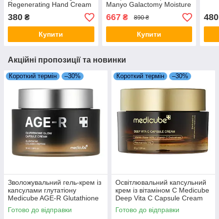
Regenerating Hand Cream
Manyo Galactomy Moisture
50 мл
Sun Serum SPF
380
667
480
₴
₴
890 ₴
50+/PA++++ 50 мл
Купити
Купити
Акційні пропозиції та новинки
Короткий термін
–30%
Короткий термін
–30%
Зволожувальний гель-крем із
Освітлювальний капсульний
капсулами глутатіону
крем із вітаміном C Medicube
Medicube AGE-R Glutathione
Deep Vita C Capsule Cream
Glow Capsule Cream 50 мл
55 мл
Готово до відправки
Готово до відправки