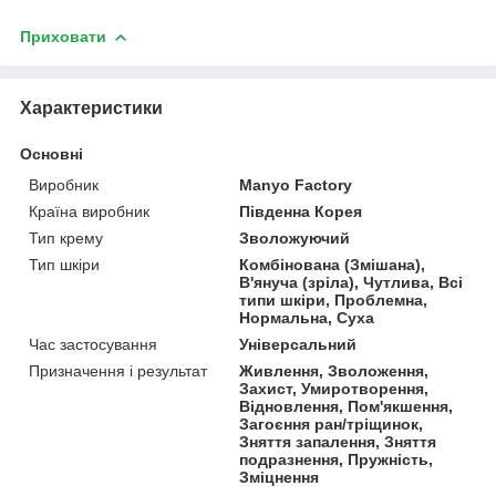
Приховати
Характеристики
Основні
Виробник
Manyo Factory
Країна виробник
Південна Корея
Тип крему
Зволожуючий
Тип шкіри
Комбінована (Змішана),
В'януча (зріла), Чутлива, Всі
типи шкіри, Проблемна,
Нормальна, Суха
Час застосування
Універсальний
Призначення і результат
Живлення, Зволоження,
Захист, Умиротворення,
Відновлення, Пом'якшення,
Загоєння ран/тріщинок,
Зняття запалення, Зняття
подразнення, Пружність,
Зміцнення