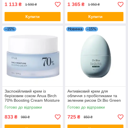
1 113
1 365
₴
₴
1 590 ₴
1 950 ₴
Купити
Купити
–15%
Новинка
–15%
Заспокійливий крем із
Антивіковий крем для
берізовим соком Anua Birch
обличчя з пробіотиками та
70% Boosting Cream Moisture
зеленим рисом Dr.Bio Green
50 мл
Rice Biome Anti-Aging Cream
Готово до відправки
Готово до відправки
50 мл
833
725
₴
₴
980 ₴
850 ₴