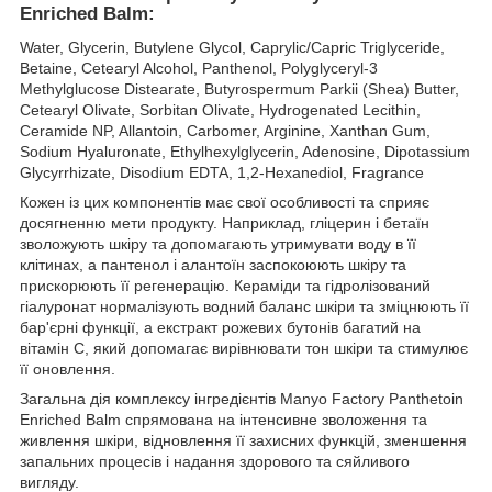
Enriched Balm:
Water, Glycerin, Butylene Glycol, Caprylic/Capric Triglyceride,
Betaine, Cetearyl Alcohol, Panthenol, Polyglyceryl-3
Methylglucose Distearate, Butyrospermum Parkii (Shea) Butter,
Cetearyl Olivate, Sorbitan Olivate, Hydrogenated Lecithin,
Ceramide NP, Allantoin, Carbomer, Arginine, Xanthan Gum,
Sodium Hyaluronate, Ethylhexylglycerin, Adenosine, Dipotassium
Glycyrrhizate, Disodium EDTA, 1,2-Hexanediol, Fragrance
Кожен із цих компонентів має свої особливості та сприяє
досягненню мети продукту. Наприклад, гліцерин і бетаїн
зволожують шкіру та допомагають утримувати воду в її
клітинах, а пантенол і алантоїн заспокоюють шкіру та
прискорюють її регенерацію. Кераміди та гідролізований
гіалуронат нормалізують водний баланс шкіри та зміцнюють її
бар'єрні функції, а екстракт рожевих бутонів багатий на
вітамін С, який допомагає вирівнювати тон шкіри та стимулює
її оновлення.
Загальна дія комплексу інгредієнтів Manyo Factory Panthetoin
Enriched Balm спрямована на інтенсивне зволоження та
живлення шкіри, відновлення її захисних функцій, зменшення
запальних процесів і надання здорового та сяйливого
вигляду.