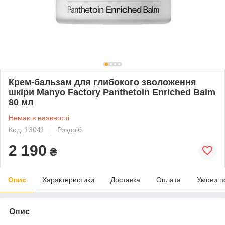
Крем-бальзам для глибокого зволоження
шкіри Manyo Factory Panthetoin Enriched Balm
80 мл
Немає в наявності
Код: 13041
Роздріб
2 190
₴
Опис
Характеристики
Доставка
Оплата
Умови п
Опис