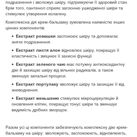
подразнення і зволожує шкіру, підтримуючи її здоровий стан.
Крім того, пантенол сприяє загоєнню ушкодженої шкіри та
стимулює утворення колагену.
Комплексна дія крем-бальзаму зумовлена наявністю інших
цінних компонентів:
Екстракт ромашки
заспокоює шкіру та допомагає
зняти подразнення.
Екстракт листя алое
відновлює шкіру, покращує її
еластичність і зміцнює її захисні функції.
Екстракт зеленого чаю
має потужну антиоксидантну
дію й захищає шкіру від вільних радикалів, а також
зменшує запальні процеси.
Екстракт портулаку
зволожує шкіру та захищає її від
зневоднення.
Екстракт женьшеню
стимулює мікроциркуляцію й
оновлення клітин, покращує тонус шкіри та зменшує
видимість дрібних зморщок.
Разом усі ці компоненти забезпечують комплексну дію крем-
бальзаму на шкіру: зволожують, заспокоюють, відновлюють,