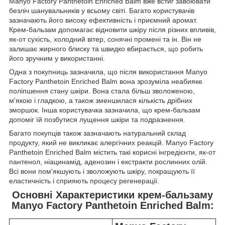
Manyo Factory Panthetoin Enriched Balm вже встиг завоювати
безліч шанувальників у всьому світі. Багато користувачів
зазначають його високу ефективність і приємний аромат.
Крем-бальзам допомагає відновити шкіру після різних впливів,
як-от сухість, холодний вітер, сонячні промені та ін. Він не
залишає жирного блиску та швидко вбирається, що робить
його зручним у використанні.
Одна з покупниць зазначила, що після використання Manyo
Factory Panthetoin Enriched Balm вона зрозуміла неабияке
поліпшення стану шкіри. Вона стала більш зволоженою,
м'якою і гладкою, а також зменшилася кількість дрібних
зморшок. Інша користувачка зазначила, що крем-бальзам
допоміг їй позбутися лущення шкіри та подразнення.
Багато покупців також зазначають натуральний склад
продукту, який не викликає алергічних реакцій. Manyo Factory
Panthetoin Enriched Balm містить такі корисні інгредієнти, як-от
пантенол, ніацинамід, аденозин і екстракти рослинних олій.
Всі вони пом'якшують і зволожують шкіру, покращують її
еластичність і сприяють процесу регенерації.
Основні Характеристики крем-бальзаму
Manyo Factory Panthetoin Enriched Balm: