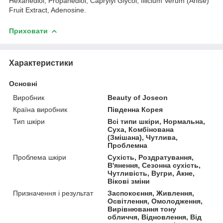
Hexanediol, Propanediol, Caprylyl Glycol, Illicium Verum (Anise)
Fruit Extract, Adenosine.
Приховати
Характеристики
Основні
Виробник
Beauty of Joseon
Країна виробник
Південна Корея
Тип шкіри
Всі типи шкіри, Нормальна,
Суха, Комбінована
(Змішана), Чутлива,
Проблемна
Проблема шкіри
Сухість, Роздратування,
В'янення, Сезонна сухість,
Чутливість, Вугри, Акне,
Вікові зміни
Призначення і результат
Заспокоєння, Живлення,
Освітлення, Омолодження,
Вирівнювання тону
обличчя, Відновлення, Від