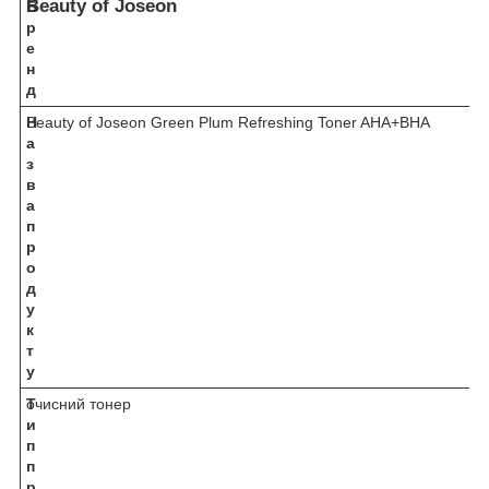
Beauty of Joseon
Б
р
е
н
д
Н
Beauty of Joseon Green Plum Refreshing Toner AHA+BHA
а
з
в
а
п
р
о
д
у
к
т
у
Т
очисний тонер
и
п
п
р