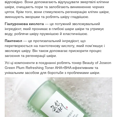
відповідно. Вони допомагають відлущувати змертвілі клітини
шкіри, очищають пори та запобігають виникненню чорних
цяток. Крім того, вони стимулюють регенерацію клітин шкіри,
зменшують зморшки та роблять шкіру гладкішою.
Гіалуронова кислота
— це потужний зволожувальний
інгредієнт, який проникає в глибокі шари шкіри та утримує
воду, роблячи шкіру пружнішою й еластичнішою.
Пантенол
— це протизапальний інгредієнт, що
перетворюється на пантотенову кислоту, який пом'якшує і
зволожує шкіру. Він також допомагає прискорити процес
загоєння та регенерації шкіри.
Усі ці компоненти в поєднанні роблять тонер Beauty of Joseon
Green Plum Refreshing Toner AHA+BHA ефективним та
унікальним засобом для боротьби з проблемами шкіри.