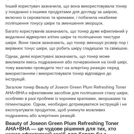
Інший користувач зазначила, що вона використовувала тонер
у поєднанні з іншими продуктами для догляду за шкірою,
включно із сироваткою та кремами, і побачила неабияке
поліпшення тонусу шкіри та зменшення зморщок.
Багато користувачів зазначають, що тонер дуже ефективний у
видаленні відмерлих клітин шкіри та поліпшенню текстури
шкіри. Вони також зазначають, що тонер зменшує розмір пор і
вирівнює тонус шкіри, що робить шкіру гладкішою та свіжішою.
Однак, деякі користувачі зазначають, що тонер може
викликати якесь подразнення або почервоніння на їхній шкірі,
тому важливо проводити тест на алергічну реакцію перед
використанням і використовувати тонер відповідно до
інструкцій.
Загалом тонер Beauty of Joseon Green Plum Refreshing Toner
AHA+BHA є ефективним засобом для поліпшення стану шкіри,
особливо в разі проблем із чорними крапками, зморшками та
пігментацією. Однак, необхідно дотримуватися інструкцій і не
експлуатувати продуктом, щоб уникнути можливих
подразнень або алергічних реакцій.
Beauty of Joseon Green Plum Refreshing Toner
AHA+BHA — це чудове рішення для тих, хто