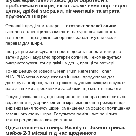
шукає ефективний засіб для боротьби з
проблемами шкіри, як-от засмічення пор, чорні
цятки, дрібні зморшки, пігментація та втрата
пружності шкіри.
Основні інгредієнти тонера —
екстракт зеленої сливи
,
гліколева та саліцилова кислоти, гіалуронова кислота та
пантенол — працюють синергічно, забезпечуючи безліч
переваг для шкіри.
Інструкції із застосування прості: досить нанести тонер на
ватний диск і акуратно протерти обличчя. Рекомендується
використовувати тонер двічі на день, вранці та ввечері.
Тонер Beauty of Joseon Green Plum Refreshing Toner
AHA+BHA можна поєднувати з іншими продуктами для
догляду за шкірою, але не рекомендується використовувати
його з іншими агресивними засобами, що містять кислоти.
Покупці зазначають, що використання тонера призводить до
видалення відмерлих клітин шкіри, зменшення розмірів пор,
вирівнювання тонусу шкіри, зменшення зморщок і поліпшення
загального стану шкіри. Результати помітні вже за кілька
тижнів регулярного використання.
Одна пляшечка тонера Beauty of Joseon триває
майже 2-3 місяці під час щоденного