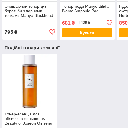
Очищаючий тонер для
Тонер-педи Manyo Bifida
Гідр
боротьби з чорними
Biome Ampoule Pad
екст
точками Manyo Blackhead
Herb
& Pore Toner 210 мл
Clea
681
850
₴
1 135 ₴
795
₴
Купити
Подібні товари компанії
Тонер-есенція для
обличчя з женьшенем
Beauty of Joseon Ginseng
Essence Water 150 мл