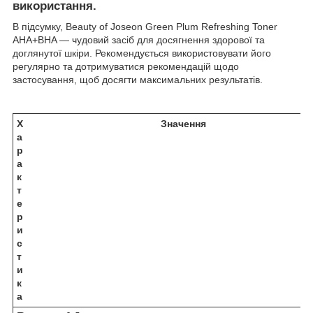
використання.
В підсумку, Beauty of Joseon Green Plum Refreshing Toner
AHA+BHA — чудовий засіб для досягнення здорової та
доглянутої шкіри. Рекомендується використовувати його
регулярно та дотримуватися рекомендацій щодо
застосування, щоб досягти максимальних результатів.
Х
Значення
а
р
а
к
т
е
р
и
с
т
и
к
а