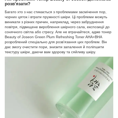
розв'язати?
Багато хто з нас стикається з проблемами засмічення пор,
чорних цяток і втрати пружності шкіри. Ці проблеми можуть
виникати з різних причин, наприклад, через забруднення
повітря, підвищене вироблення шкірного сала, експозиції до
сонячного світла або стресу. Але не втрачайтеся, адже тонер
Beauty of Joseon Green Plum Refreshing Toner AHA+BHA
розроблений спеціально для розв'язання цих проблем. Він
дає змогу очистити пори, знизити запалення й поліпшити
текстуру шкіри, даючи вам здорову та сяйливу шкіру.