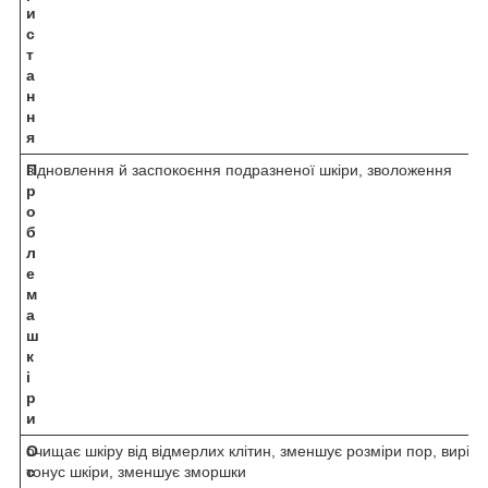
и
с
т
а
н
н
я
П
відновлення й заспокоєння подразненої шкіри, зволоження
р
о
б
л
е
м
а
ш
к
і
р
и
О
очищає шкіру від відмерлих клітин, зменшує розміри пор, вирів
с
тонус шкіри, зменшує зморшки