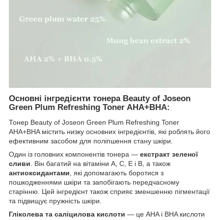
Основні інгредієнти тонера Beauty of Joseon
Green Plum Refreshing Toner AHA+BHA:
Тонер Beauty of Joseon Green Plum Refreshing Toner
AHA+BHA містить низку основних інгредієнтів, які роблять його
ефективним засобом для поліпшення стану шкіри.
Один із головних компонентів тонера —
екстракт зеленої
сливи
. Він багатий на вітаміни А, С, Е і В, а також
антиоксидантами
, які допомагають боротися з
пошкодженнями шкіри та запобігають передчасному
старінню. Цей інгредієнт також сприяє зменшенню пігментації
та підвищує пружність шкіри.
Гліколева та саліцилова кислоти
— це AHA і BHA кислоти