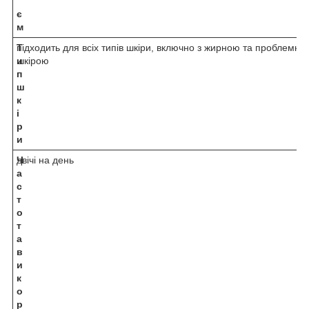
'
є
м
Т
підходить для всіх типів шкіри, включно з жирною та проблемно
и
шкірою
п
ш
к
і
р
и
Ч
двічі на день
а
с
т
о
т
а
в
и
к
о
р