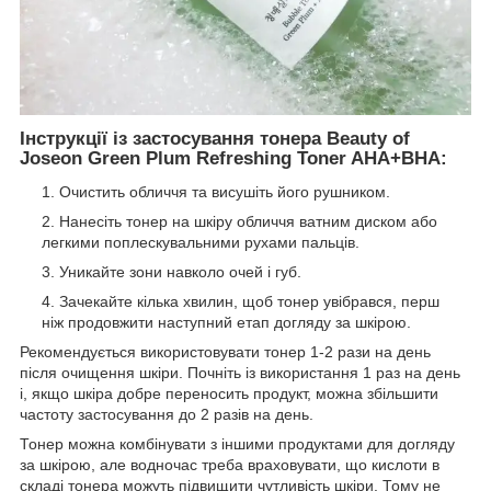
Інструкції із застосування тонера Beauty of
Joseon Green Plum Refreshing Toner AHA+BHA:
Очистить обличчя та висушіть його рушником.
Нанесіть тонер на шкіру обличчя ватним диском або
легкими поплескувальними рухами пальців.
Уникайте зони навколо очей і губ.
Зачекайте кілька хвилин, щоб тонер увібрався, перш
ніж продовжити наступний етап догляду за шкірою.
Рекомендується використовувати тонер 1-2 рази на день
після очищення шкіри. Почніть із використання 1 раз на день
і, якщо шкіра добре переносить продукт, можна збільшити
частоту застосування до 2 разів на день.
Тонер можна комбінувати з іншими продуктами для догляду
за шкірою, але водночас треба враховувати, що кислоти в
складі тонера можуть підвищити чутливість шкіри. Тому не