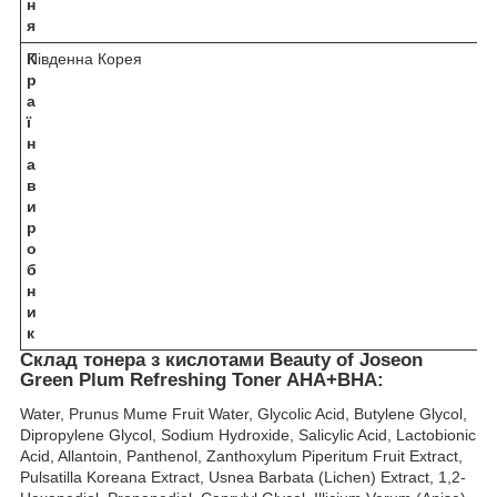
н
я
К
Південна Корея
р
а
ї
н
а
в
и
р
о
б
н
и
к
Склад тонера з кислотами Beauty of Joseon
Green Plum Refreshing Toner AHA+BHA:
Water, Prunus Mume Fruit Water, Glycolic Acid, Butylene Glycol,
Dipropylene Glycol, Sodium Hydroxide, Salicylic Acid, Lactobionic
Acid, Allantoin, Panthenol, Zanthoxylum Piperitum Fruit Extract,
Pulsatilla Koreana Extract, Usnea Barbata (Lichen) Extract, 1,2-