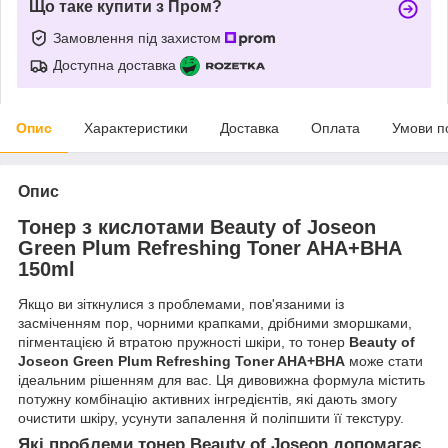
Що таке купити з Пром?
Замовлення під захистом
Доступна доставка
Опис
Характеристики
Доставка
Оплата
Умови п
Опис
Тонер з кислотами Beauty of Joseon
Green Plum Refreshing Toner AHA+BHA
150ml
Якщо ви зіткнулися з проблемами, пов'язаними із
засміченням пор, чорними крапками, дрібними зморшками,
пігментацією й втратою пружності шкіри, то тонер
Beauty of
Joseon Green Plum Refreshing Toner AHA+BHA
може стати
ідеальним рішенням для вас. Ця дивовижна формула містить
потужну комбінацію активних інгредієнтів, які дають змогу
очистити шкіру, усунути запалення й поліпшити її текстуру.
Які проблеми тонер Beauty of Joseon допомагає