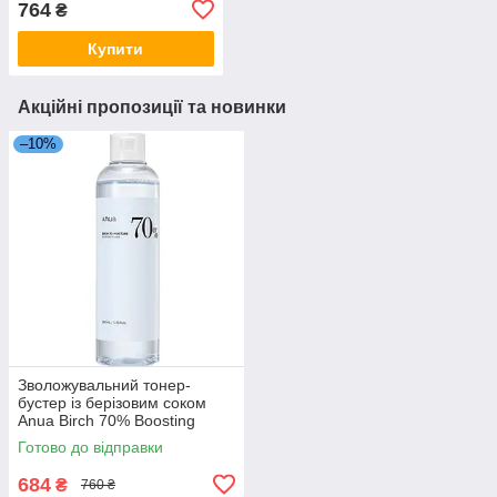
764
₴
Купити
Акційні пропозиції та новинки
–10%
Зволожувальний тонер-
бустер із берізовим соком
Anua Birch 70% Boosting
Toner Moisture 250 мл
Готово до відправки
684
₴
760 ₴