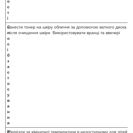
о
с
т
і
С
нанести тонер на шкіру обличчя за допомогою ватного диска аб
п
після очищення шкіри. Використовувати вранці та ввечері
о
с
і
б
з
а
с
т
о
с
у
в
а
н
н
я
Р
зберігати за кімнатної температури в недоступному для дітей мі