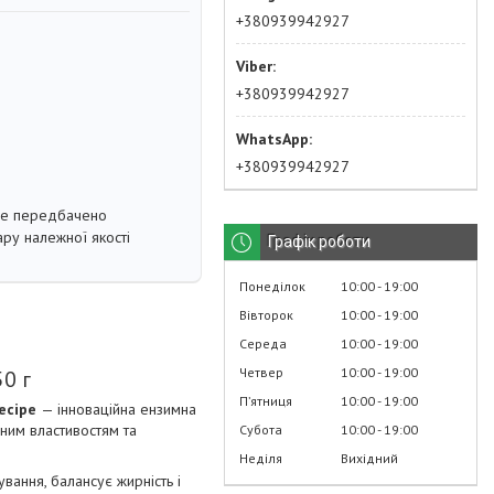
+380939942927
+380939942927
+380939942927
не передбачено
ру належної якості
Графік роботи
Понеділок
10:00
19:00
Вівторок
10:00
19:00
Середа
10:00
19:00
Четвер
10:00
19:00
0 г
Пʼятниця
10:00
19:00
Recipe
— інноваційна ензимна
ним властивостям та
Субота
10:00
19:00
Неділя
Вихідний
ання, балансує жирність і