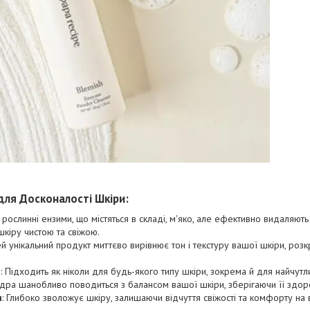
для Досконалості Шкіри:
: рослинні ензими, що містяться в складі, м'яко, але ефективно видаляють 
шкіру чистою та свіжою.
ей унікальний продукт миттєво вирівнює тон і текстуру вашої шкіри, роз
и
: Підходить як ніколи для будь-якого типу шкіри, зокрема й для найчут
дра шанобливо поводиться з балансом вашої шкіри, зберігаючи її здоро
я
: Глибоко зволожує шкіру, залишаючи відчуття свіжості та комфорту на 