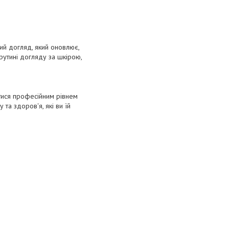
ий догляд, який оновлює,
утині догляду за шкірою,
тися професійним рівнем
а здоров'я, які ви їй