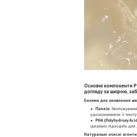
Основні компоненти
P
догляду за шкірою, за
Ензими для оновлення шк
Папаїн
: Зволожуваний
удосконалюючи її тексту
PHA (Polyhydroxy Aci
ідеально підходять для
Натуральні очисні агенти