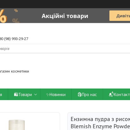
80 (98) 993-29-27
агазин косметики
ія
🛍️Товари
✨Новинки
🗿Про нас
📬Контакт
Ензимна пудра з рисом
Blemish Enzyme Powder