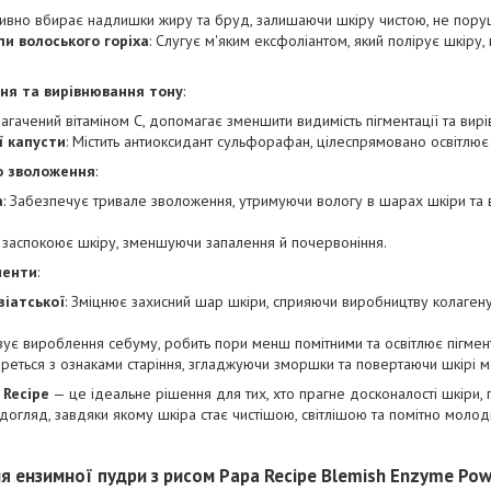
тивно вбирає надлишки жиру та бруд, залишаючи шкіру чистою, не поруш
и волоського горіха
: Слугує м'яким ексфоліантом, який полірує шкіру, 
ня та вирівнювання тону
:
багачений вітаміном C, допомагає зменшити видимість пігментації та вирі
ї капусти
: Містить антиоксидант сульфорафан, цілеспрямовано освітлює 
го зволоження
:
а
: Забезпечує тривале зволоження, утримуючи вологу в шарах шкіри та 
 заспокоює шкіру, зменшуючи запалення й почервоніння.
ненти
:
зіатської
: Зміцнює захисний шар шкіри, сприяючи виробництву колаген
зує вироблення себуму, робить пори менш помітними та освітлює пігмен
ореться з ознаками старіння, згладжуючи зморшки та повертаючи шкірі м
 Recipe
— це ідеальне рішення для тих, хто прагне досконалості шкіри,
догляд, завдяки якому шкіра стає чистішою, світлішою та помітно моло
 ензимної пудри з рисом Papa Recipe Blemish Enzyme Pow