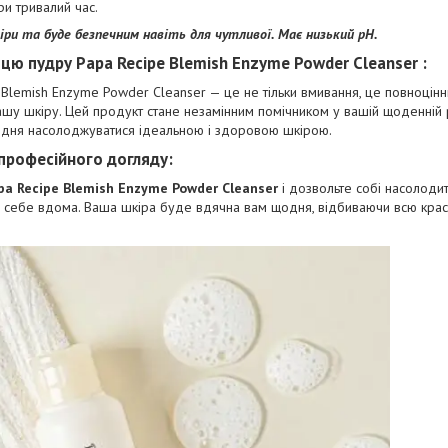
ри тривалий час.
іри та буде безпечним навіть для чутливої. Має низький pH.
ю пудру Papa Recipe Blemish Enzyme Powder Cleanser :
Blemish Enzyme Powder Cleanser — це не тільки вмивання, це повноцінн
шу шкіру. Цей продукт стане незамінним помічником у вашій щоденній р
дня насолоджуватися ідеальною і здоровою шкірою.
професійного догляду:
pa Recipe Blemish Enzyme Powder Cleanser
і дозвольте собі насолоди
себе вдома. Ваша шкіра буде вдячна вам щодня, відбиваючи всю красу т