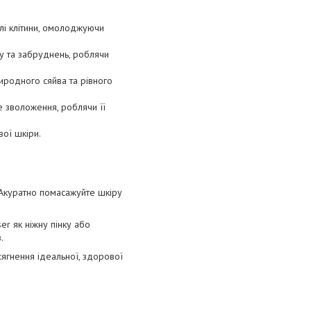
ілі клітини, омолоджуючи
у та забруднень, роблячи
риродного сяйва та рівного
е зволоження, роблячи її
вої шкіри.
. Акуратно помасажуйте шкіру
r як ніжну пінку або
.
ягнення ідеальної, здорової