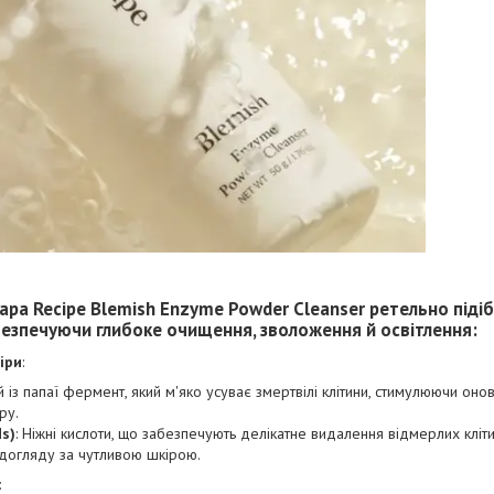
apa Recipe Blemish Enzyme Powder Cleanser
ретельно піді
безпечуючи глибоке очищення, зволоження й освітлення:
іри
:
 із папаї фермент, який м'яко усуває змертвілі клітини, стимулюючи оно
ру.
ds)
: Ніжні кислоти, що забезпечують делікатне видалення відмерлих кліт
 догляду за чутливою шкірою.
: