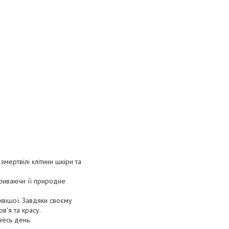
змертвілі клітини шкіри та
криваючи її природне
ливішої. Завдяки своєму
в'я та красу.
весь день.