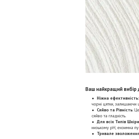
Ваш найкращий вибір 
Ніжна ефективність
чорні цятки, залишаючи 
Сяйво та Рівність
: Ц
сяйво та гладкість.
Для всіх Типів Шкір
низькому pH, ензимна пу
Тривале зволоженн