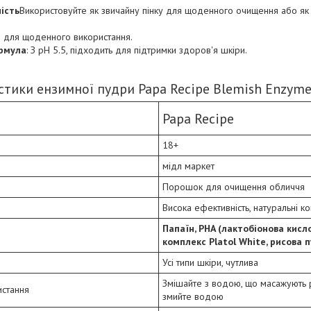
ість
Використовуйте як звичайну пінку для щоденного очищення або як
ий для щоденного використання.
рмула
: З pH 5.5, підходить для підтримки здоров'я шкіри.
тики ензимної пудри Papa Recipe Blemish Enzyme 
Papa Recipe
18+
мідл маркет
Порошок для очищення обличчя
Висока ефективність, натуральні к
Папаїн, PHA (лактобіонова кисл
комплекс Platol White, рисова 
и
Усі типи шкіри, чутлива
Змішайте з водою, що масажують ру
истання
змийте водою