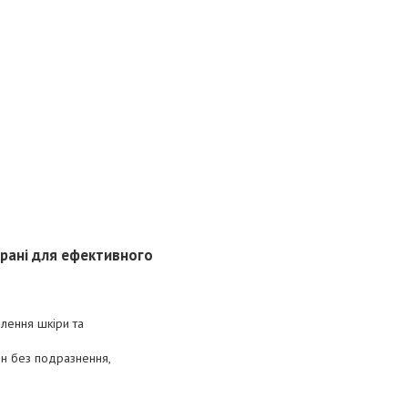
брані для ефективного
влення шкіри та
ин без подразнення,