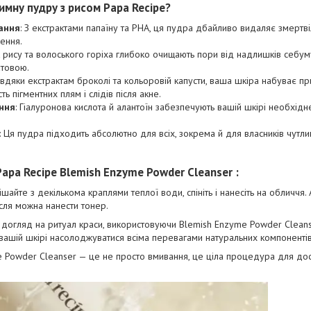
мну пудру з рисом Papa Recipe?
ання
: З екстрактами папаїну та PHA, ця пудра дбайливо видаляє змертв
ення.
 рису та волоського горіха глибоко очищають пори від надлишків себум
атовою.
авдяки екстрактам броколі та кольоровій капусти, ваша шкіра набуває п
ть пігментних плям і слідів після акне.
ння
: Гіалуронова кислота й алантоїн забезпечують вашій шкірі необхідн
: Ця пудра підходить абсолютно для всіх, зокрема й для власників чутли
apa Recipe Blemish Enzyme Powder Cleanser :
ішайте з декількома краплями теплої води, спініть і нанесіть на обличчя
сля можна нанести тонер.
огляд на ритуал краси, використовуючи Blemish Enzyme Powder Cleanse
 вашій шкірі насолоджуватися всіма перевагами натуральних компонентів
 Powder Cleanser — це не просто вмивання, це ціла процедура для дос