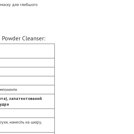
 маску для глибшого
Powder Cleanser:
омпоненти
ота), запатентований
пудра
хи, нанесіть на шкіру,