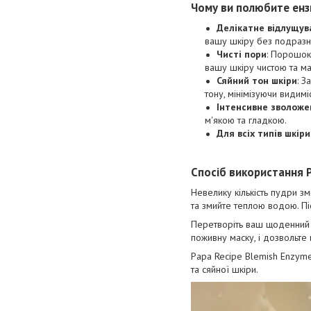
Чому ви полюбите ензи
Делікатне відлущув
вашу шкіру без подразн
Чисті пори
: Порошок
вашу шкіру чистою та м
Сяйний тон шкіри
: З
тону, мінімізуючи видиміс
Інтенсивне зволоже
м'якою та гладкою.
Для всіх типів шкіри
Спосіб використання P
Невелику кількість пудри зм
та змийте теплою водою. Пі
Перетворіть ваш щоденний д
поживну маску, і дозвольте
Papa Recipe Blemish Enzyme
та сяйної шкіри.