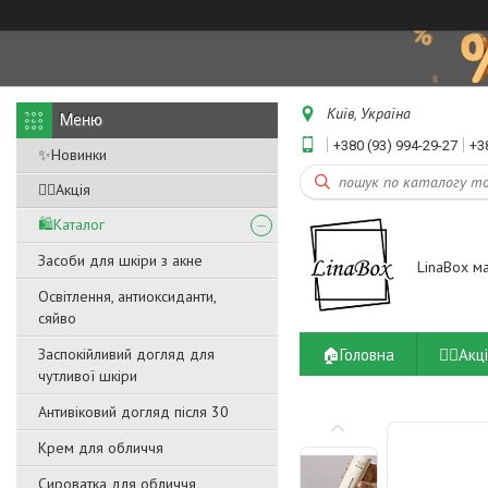
Київ, Україна
+380 (93) 994-29-27
+3
✨Новинки
❤️‍🔥Акція
🛍️Каталог
Засоби для шкіри з акне
LinaBox м
Освітлення, антиоксиданти,
сяйво
🏠Головна
❤️‍🔥Акц
Заспокійливий догляд для
чутливої ​​шкіри
Антивіковий догляд після 30
Крем для обличчя
Сироватка для обличчя