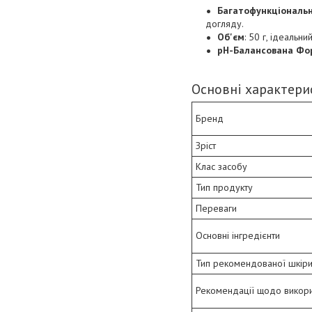
Багатофункціональн
догляду.
Об'єм
: 50 г, ідеальн
pH-Балансована Фо
Основні характерис
Бренд
Зріст
Клас засобу
Тип продукту
Переваги
Основні інгредієнти
Тип рекомендованої шкір
Рекомендації щодо викор