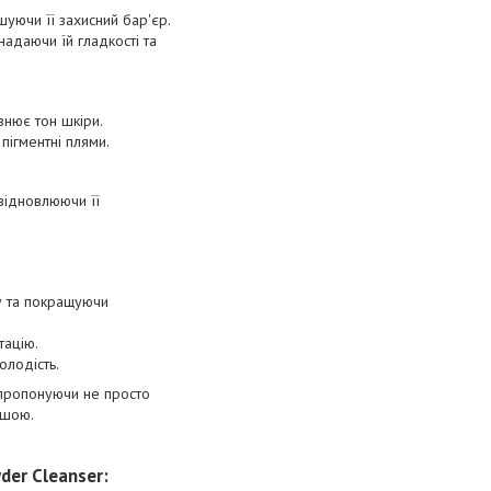
уючи її захисний бар'єр.
надаючи їй гладкості та
внює тон шкіри.
пігментні плями.
відновлюючи її
у та покращуючи
тацію.
олодість.
 пропонуючи не просто
дшою.
der Cleanser: