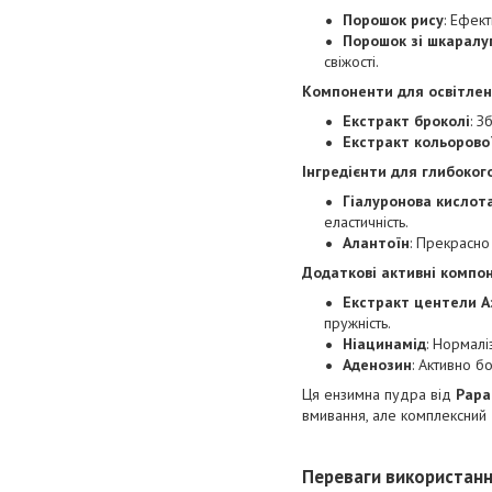
Порошок рису
: Ефек
Порошок зі шкаралуп
свіжості.
Компоненти для освітлен
Екстракт броколі
: З
Екстракт кольорово
Інгредієнти для глибоко
Гіалуронова кислот
еластичність.
Алантоїн
: Прекрасно
Додаткові активні компо
Екстракт центели А
пружність.
Ніацинамід
: Нормалі
Аденозин
: Активно б
Ця ензимна пудра від
Papa
вмивання, але комплексний 
Переваги використання