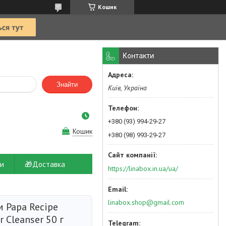
Кошик
Контакти
Знайти
Київ, Україна
+380 (93) 994-29-27
Кошик
+380 (98) 993-29-27
и
🎁Доставка
https://linabox.in.ua/ua/
linabox.shop@gmail.com
 Papa Recipe
 Cleanser 50 г