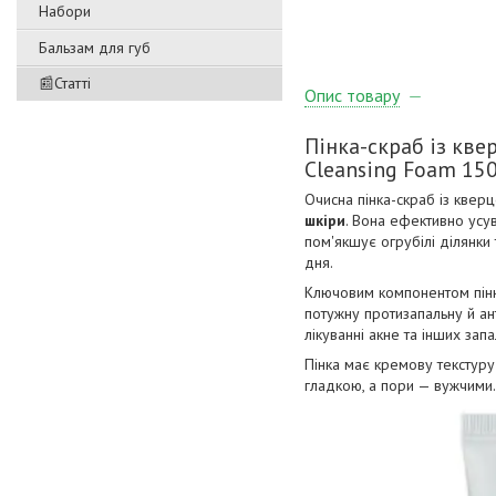
Набори
Бальзам для губ
📰Статті
Опис товару
Пінка-скраб із кве
Cleansing Foam 15
Очисна пінка-скраб із кве
шкіри
. Вона ефективно усу
пом'якшує огрубілі ділянки
дня.
Ключовим компонентом пін
потужну протизапальну й ан
лікуванні акне та інших зап
Пінка має кремову текстур
гладкою, а пори — вужчими.