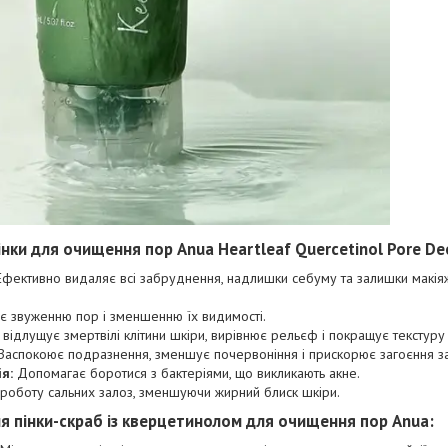
інки для очищення пор Anua Heartleaf Quercetinol Pore De
фективно видаляє всі забруднення, надлишки себуму та залишки макіяж
 звуженню пор і зменшенню їх видимості.
відлущує змертвілі клітини шкіри, вирівнює рельєф і покращує текстуру
Заспокоює подразнення, зменшує почервоніння і прискорює загоєння з
я:
Допомагає боротися з бактеріями, що викликають акне.
роботу сальних залоз, зменшуючи жирний блиск шкіри.
я пінки-скраб із кверцетинолом для очищення пор Anua: