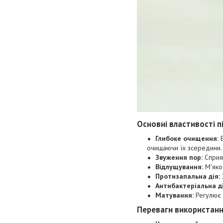
Основні властивості п
Глибоке очищення:
Е
очищаючи їх зсередини.
Звуження пор:
Сприяє
Відлущування:
М'яко 
Протизапальна дія:
Антибактеріальна ді
Матування:
Регулює 
Переваги використанн