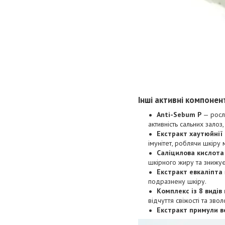
Інші активні компонен
Anti-Sebum P
— росли
активність сальних залоз
Екстракт хаутюйнії
імунітет, роблячи шкіру
Саліцилова кислота
шкірного жиру та знижує
Екстракт евкаліпта
подразнену шкіру.
Комплекс із 8 видів
відчуття свіжості та звол
Екстракт примули в