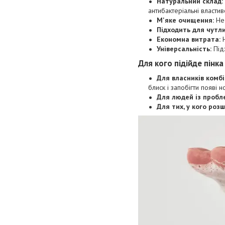
Натуральний склад:
антибактеріальні властиво
М'яке очищення:
Не 
Підходить для чутли
Економна витрата:
Н
Універсальність:
Під
Для кого підійде пінк
Для власників комбі
блиск і запобігти появі 
Для людей із пробл
Для тих, у кого роз