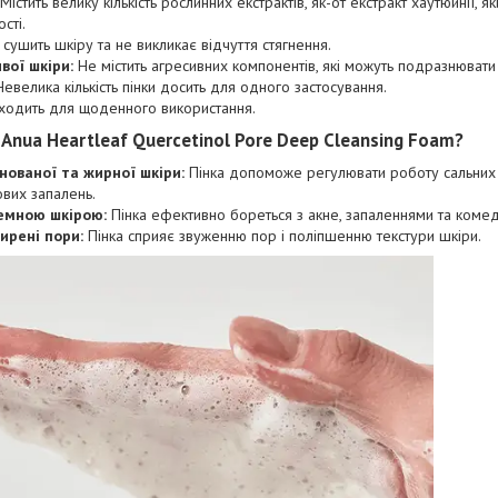
Містить велику кількість рослинних екстрактів, як-от екстракт хаутюйнії, я
сті.
сушить шкіру та не викликає відчуття стягнення.
вої шкіри:
Не містить агресивних компонентів, які можуть подразнювати
евелика кількість пінки досить для одного застосування.
ходить для щоденного використання.
а Anua Heartleaf Quercetinol Pore Deep Cleansing Foam?
нованої та жирної шкіри:
Пінка допоможе регулювати роботу сальних 
нових запалень.
емною шкірою:
Пінка ефективно бореться з акне, запаленнями та коме
ширені пори:
Пінка сприяє звуженню пор і поліпшенню текстури шкіри.