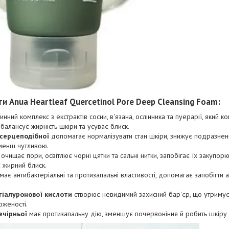
ти Anua Heartleaf Quercetinol Pore Deep Cleansing Foam:
нний комплекс з екстрактів сосни, в'язана, ослінника та пуерарії, який 
, балансує жирність шкіри та усуває блиск.
 серцеподібної
допомагає нормалізувати стан шкіри, знижує подразнен
 менш чутливою.
очищає пори, освітлює чорні цятки та сальні нитки, запобігає їх закупо
 жирний блиск.
має антибактеріальні та протизапальні властивості, допомагає запобігти 
 гіалуронової кислоти
створює невидимий захисний бар'єр, що утримує
оженості.
ечірньої
має протизапальну дію, зменшує почервоніння й робить шкіру