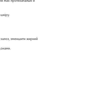
кий має протизапальні й
 шкіру.
залоз, зменшити жирний
донами.