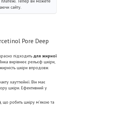
і платежі. Тепер ви можете
аючи сайту.
cetinol Pore Deep
расно підходить
для жирної
Пінка вирівнює рельєф шкіри,
є жирність шкіри впродовж
кту хауттюйнії. Він має
лору шкіри. Ефективний у
)
, що робить шкіру м'якою та