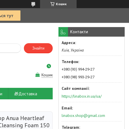
Кошик
Контакти
Знайти
Київ, Україна
+380 (93) 994-29-27
Кошик
+380 (98) 993-29-27
и
🎁Доставка
https://linabox.in.ua/ua/
linabox.shop@gmail.com
р Anua Heartleaf
 Cleansing Foam 150