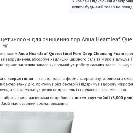
У компанії підключені електронн
купити будь-який товар не покид
рцетинолом для очищення пор Anua Heartleaf Quer
0 мл
рцетинолом
Anua Heartleaf Quercetinol Pore Deep Cleansing Foam
прек
ває забруднення, абсорбує надлишки шкірного сала та м'яко відлущує. 
 та сприяє загоєнню запалень, нормалізує роботу сальних залоз і знижу
ки є
кверцетинол
— запатентована форма кверцетину, отримана з екстра
тибактеріальну дію, пригнічує ріст бактерій і підтримує здорову мікроф
алень, а також мінімізує ризик подразнень і стягування після вмивання.
у з абразивними частинками подрібнених
листя хауттюйнії (3,000 ppm
 Засіб має освіжний аромат евкаліпта.