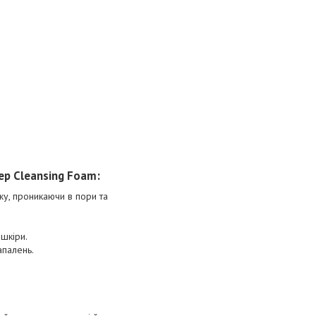
ep Cleansing Foam:
у, проникаючи в пори та
 шкіри.
апалень.