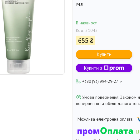
мл
В наявності
Код:
21042
655 ₴
Купити
Купити з
+380 (93) 994-29-27
Законом 
повернення та обмін даного това