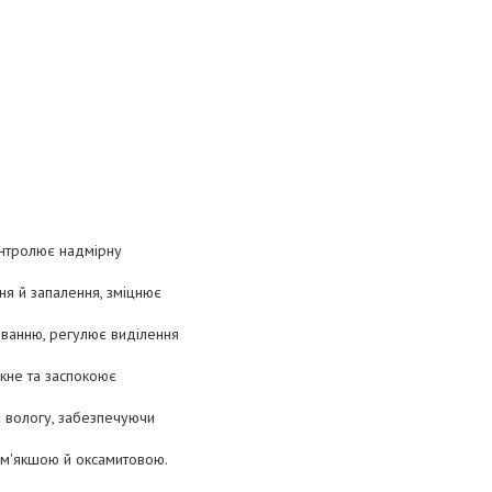
контролює надмірну
ня й запалення, зміцнює
рюванню, регулює виділення
акне та заспокоює
 вологу, забезпечуючи
 м'якшою й оксамитовою.