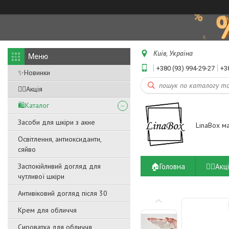
Київ, Україна
+380 (93) 994-29-27
+3
✨Новинки
❤️‍🔥Акція
🛍️Каталог
Засоби для шкіри з акне
LinaBox м
Освітлення, антиоксиданти,
сяйво
🏠Головна
❤️‍🔥Акц
Заспокійливий догляд для
чутливої ​​шкіри
Антивіковий догляд після 30
Крем для обличчя
Сироватка для обличчя