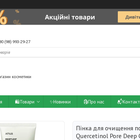
80 (98) 993-29-27
агазин косметики
ія
🛍️Товари
✨Новинки
🗿Про нас
📬Контакт
Пінка для очищення по
Quercetinol Pore Deep