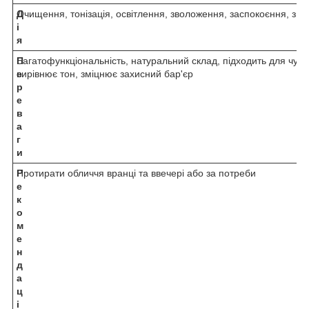
Д
Очищення, тонізація, освітлення, зволоження, заспокоєння, зв
і
я
П
Багатофункціональність, натуральний склад, підходить для чутли
е
вирівнює тон, зміцнює захисний бар'єр
р
е
в
а
г
и
Р
Протирати обличчя вранці та ввечері або за потреби
е
к
о
м
е
н
д
а
ц
і