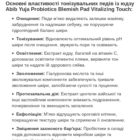
Основні властивості тонізувальних педів із юдзу
Abib Yuja Probiotics Blemish Pad Vitalizing Touch:
Очищення:
Педи м'яко видаляють залишки макіяжу,
забруднення та надлишки себуму, не порушуючи
гідроліпідний баланс шкіри.
Тонізування:
Відновлюють оптимальний рівень pH
шкіри після очищення, звужують пори та освіжають.
Освітлення:
Екстракт юдзу, багатий на вітамін C,
допомагає освітлити пігментні плями, вирівняти тон
шкіри та надати їй здорового сяйва.
Зволоження:
Гіалуронова кислота та інші
зволожувальні компоненти забезпечують тривале
зволоження шкіри, запобігаючи сухості та лущенню.
Протизапальна дія:
Екстракт центели азійської та
інші заспокійливі компоненти знімають подразнення,
почервоніння та зменшують запалення.
Екфоліація:
М'яко відлущують ороговілі клітини,
покращуючи текстуру шкіри та сприяючи її оновленню.
Зміцнення захисного бар'єра:
Пробіотики в складі
педів допомагають відновити мікробіом шкіри та