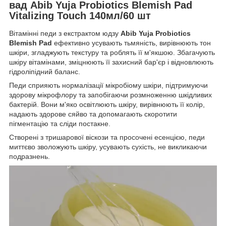
вад Abib Yuja Probiotics Blemish Pad
Vitalizing Touch 140мл/60 шт
Вітамінні педи з екстрактом юдзу
Abib Yuja Probiotics
Blemish Pad
ефективно усувають тьмяність, вирівнюють тон
шкіри, згладжують текстуру та роблять її м'якшою. Збагачують
шкіру вітамінами, зміцнюють її захисний бар'єр і відновлюють
гідроліпідний баланс.
Педи сприяють нормалізації мікробіому шкіри, підтримуючи
здорову мікрофлору та запобігаючи розмноженню шкідливих
бактерій. Вони м'яко освітлюють шкіру, вирівнюють її колір,
надають здорове сяйво та допомагають скоротити
пігментацію та сліди постакне.
Створені з тришарової віскози та просочені есенцією, педи
миттєво зволожують шкіру, усувають сухість, не викликаючи
подразнень.