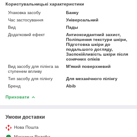
Користувальницькі характеристики
Упаковка засобу
Банку
Час застосування
Універсальний
Вид
Пады
Додатковий ефект
Антиоксидантний захист,
Поліпшення текстури шкіри,
Підготовка шкіри до
подальшого догляду,
Заспокійливість шкіри після
сонячних опіків
Вид засобу для пілінга за
М'який поверхневий
ступенем впливу
Тип засобу для пілінгу
Для механічного пілінгу
Бренд
Abib
Приховати
Умови доставки
Нова Пошта
Магазини Rozetka