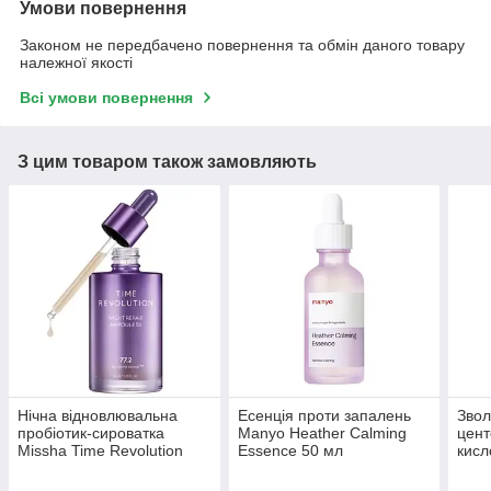
Умови повернення
Законом не передбачено повернення та обмін даного товару
належної якості
Всі умови повернення
З цим товаром також замовляють
Нічна відновлювальна
Есенція проти запалень
Звол
пробіотик-сироватка
Manyo Heather Calming
цент
Missha Time Revolution
Essence 50 мл
кисл
Night Repair Ampoule 5X
Mada
50 мл
Toni