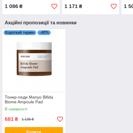
1 086
1 171
1 5
₴
₴
Акційні пропозиції та новинки
Короткий термін
–40%
Тонер-педи Manyo Bifida
Biome Ampoule Pad
В наявності
681
₴
1 135 ₴
Купити