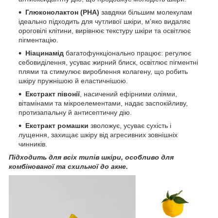
Глюконолактон (PHA)
завдяки більшим молекулам
ідеально підходить для чутливої шкіри, м'яко видаляє
ороговілі клітини, вирівнює текстуру шкіри та освітлює
пігментацію.
Ніацинамід
багатофункціонально працює: регулює
себовиділення, усуває жирний блиск, освітлює пігментні
плями та стимулює вироблення колагену, що робить
шкіру пружнішою й еластичнішою.
Екстракт півонії
, насичений ефірними оліями,
вітамінами та мікроелементами, надає заспокійливу,
протизапальну й антисептичну дію.
Екстракт ромашки
зволожує, усуває сухість і
лущення, захищає шкіру від агресивних зовнішніх
чинників.
Підходить для всіх типів шкіри, особливо для
комбінованої та схильної до акне.