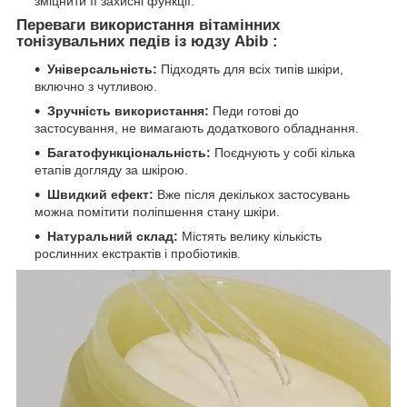
зміцнити її захисні функції.
Переваги використання вітамінних
тонізувальних педів із юдзу Abib :
Універсальність:
Підходять для всіх типів шкіри,
включно з чутливою.
Зручність використання:
Педи готові до
застосування, не вимагають додаткового обладнання.
Багатофункціональність:
Поєднують у собі кілька
етапів догляду за шкірою.
Швидкий ефект:
Вже після декількох застосувань
можна помітити поліпшення стану шкіри.
Натуральний склад:
Містять велику кількість
рослинних екстрактів і пробіотиків.