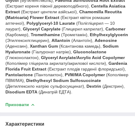
Glycol
(Бутиленгліколь),
Paeonia Suffruticosa Root Extract
(Екстракт кореня півонії деревоподібного),
Centella Asiatica
Extract
(Екстракт центели азійської),
Chamomilla Recutita
(Matricaria) Flower Extract
(Екстракт квіток ромашки
аптечної),
Polyglyceryl-10 Laurate
(Полігліцерил — 10
лаурат),
Glyceryl Caprylate
(Глицерил каприлат),
Carbomer
(Карбомер),
Tromethamine
(Трометамін),
Ethylhexylglycerin
(Этилгексилглицерин),
Allantoin
(Алантоїн),
Adenosine
(Аденозин),
Xanthan Gum
(Ксантанова камедь),
Sodium
Hyaluronate
(Гіалуронат натрію),
Gluconolactone
(Глюконолактон),
Glyceryl Acrylate/Acrylic Acid Copolymer
(Кополімер гліцерила акрилату/акрилової кислоти),
Gardenia
Florida Fruit Extract
(Екстракт плодів гарденії флоридської),
Pantolactone
(Пантолактон),
PVM/MA Copolymer
(Кополімер
ПВМ/МА),
Diethylhexyl Sodium Sulfosuccinate
(Діетилгексило натрію сульфосукцинат),
Dextrin
(Декстрин),
Disodium EDTA
(Динатрій ЕДТА).
Приховати
Характеристики