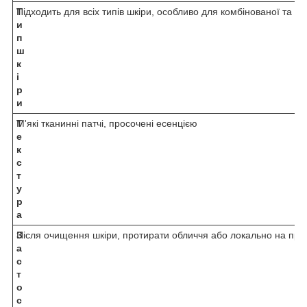
Т
Підходить для всіх типів шкіри, особливо для комбінованої та сх
и
п
ш
к
і
р
и
Т
М'які тканинні патчі, просочені есенцією
е
к
с
т
у
р
а
З
Після очищення шкіри, протирати обличчя або локально на про
а
с
т
о
с