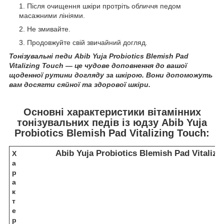
Після очищення шкіри протріть обличчя педом
масажними лініями.
Не змивайте.
Продовжуйте свій звичайний догляд.
Тонізувальні педи Abib Yuja Probiotics Blemish Pad
Vitalizing Touch — це чудове доповнення до вашої
щоденної рутини догляду за шкірою. Вони допоможуть
вам досягти сяйної та здорової шкіри.
Основні характеристики вітамінних
тонізувальних педів із юдзу Abib Yuja
Probiotics Blemish Pad Vitalizing Touch:
Abib Yuja Probiotics Blemish Pad Vitalizi
Х
а
р
а
к
т
е
р