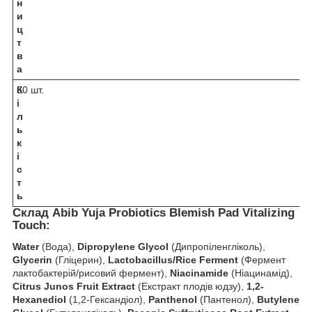
н
и
ц
т
в
а
К
60 шт.
і
л
ь
к
і
с
т
ь
Склад Abib Yuja Probiotics Blemish Pad Vitalizing
Touch:
Water
(Вода),
Dipropylene Glycol
(Дипропіленгліколь),
Glycerin
(Гліцерин),
Lactobacillus/Rice Ferment
(Фермент
лактобактерій/рисовий фермент),
Niacinamide
(Ніацинамід),
Citrus Junos Fruit Extract
(Екстракт плодів юдзу),
1,2-
Hexanediol
(1,2-Гександіол),
Panthenol
(Пантенол),
Butylene