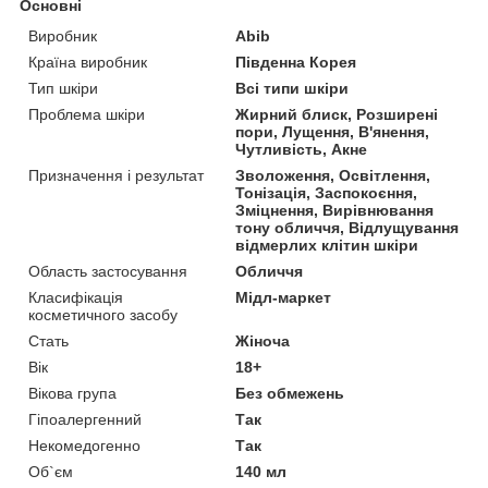
Основні
Виробник
Abib
Країна виробник
Південна Корея
Тип шкіри
Всі типи шкіри
Проблема шкіри
Жирний блиск, Розширені
пори, Лущення, В'янення,
Чутливість, Акне
Призначення і результат
Зволоження, Освітлення,
Тонізація, Заспокоєння,
Зміцнення, Вирівнювання
тону обличчя, Відлущування
відмерлих клітин шкіри
Область застосування
Обличчя
Класифікація
Мідл-маркет
косметичного засобу
Стать
Жіноча
Вік
18+
Вікова група
Без обмежень
Гіпоалергенний
Так
Некомедогенно
Так
Об`єм
140 мл