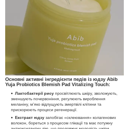
Основні активні інгредієнти педів із юдзу Abib
Yuja Probiotics Blemish Pad Vitalizing Touch:
Лактобактерії рису
просвітлюють шкіру, зволожують,
зменшують почервоніння, регулюють вироблення
меланіну, м'яко відлущують змертвілі клітини та
прискорюють процеси регенерації.
Екстракт юдзу
запобігає «склеювання» колагенових
волокон, бореться з процесом глікації та має потужну
антиоксидантну дію, що продовжує молодість шкіри.