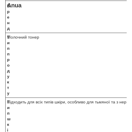
Anua
Б
р
е
н
д
Т
Молочний тонер
и
п
п
р
о
д
у
к
т
у
Т
Підходить для всіх типів шкіри, особливо для тьмяної та з нері
и
п
ш
к
і