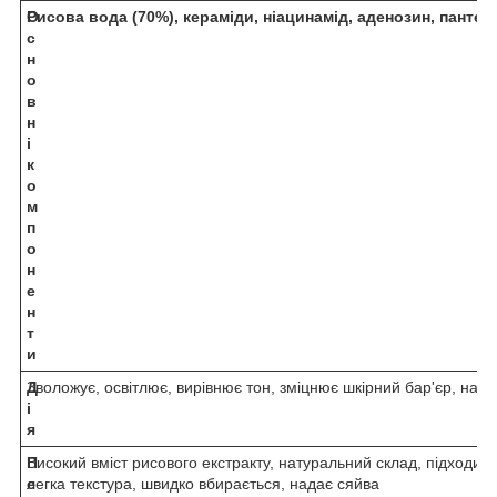
О
Рисова вода (70%), кераміди, ніацинамід, аденозин, пантен
с
н
о
в
н
і
к
о
м
п
о
н
е
н
т
и
Д
Зволожує, освітлює, вирівнює тон, зміцнює шкірний бар'єр, над
і
я
П
Високий вміст рисового екстракту, натуральний склад, підходить 
е
легка текстура, швидко вбирається, надає сяйва