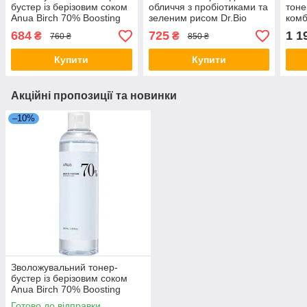
бустер із берізовим соком
обличчя з пробіотиками та
тоне
Anua Birch 70% Boosting
зеленим рисом Dr.Bio
комб
Toner Moisture 250 мл
Green Rice Biome Anti-
чорн
684
725
1 1
₴
₴
760 ₴
850 ₴
Aging Cream 50 мл
Blac
Купити
Купити
Акційні пропозиції та новинки
–10%
Зволожувальний тонер-
бустер із берізовим соком
Anua Birch 70% Boosting
Toner Moisture 250 мл
Готово до відправки