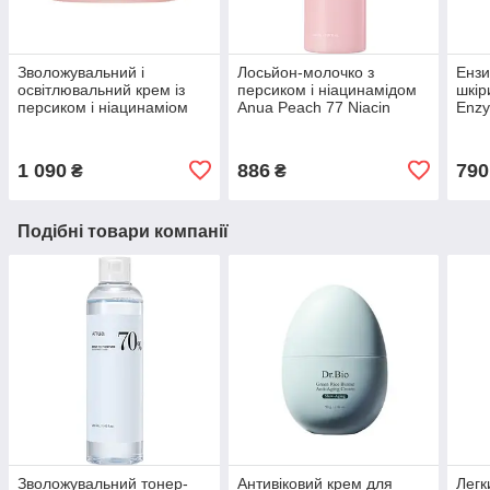
Зволожувальний і
Лосьйон-молочко з
Ензи
освітлювальний крем із
персиком і ніацинамідом
шкір
персиком і ніацинаміом
Anua Peach 77 Niacin
Enzy
Anua Peach 77 Niacin
Conditioning Milk 150 мл
Clea
Enriched Cream 50 мл
1 090
886
790
₴
₴
Подібні товари компанії
Зволожувальний тонер-
Антивіковий крем для
Легк