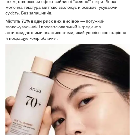
плям, створюючи ефект сяйливої "скляної" шкіри. Легка
молочна текстура миттєво зволожує й освіжає, усуваючи
сухість. Без запашників.
Містить
71% води рисових висівок
— потужний
зволожувальний і просвітлювальний інгредієнт з
антиоксидантними властивостями, який уповільнює старіння
й покращує колір обличчя.