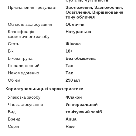
Призначення і результат
Зволоження, Заспокоєння,
Освітлення, Вирівнювання
тону обличчя
Область застосування
Обличчя
Класифікація
Натуральна
косметичного засобу
Стать
Жіноча
Вік
18+
Вікова група
Без обмежень
Гіпоалергенний
Так
Некомедогенно
Так
Об`єм
250 мл
Користувальницькі характеристики
Упаковка засобу
Флакон
Час застосування
Універсальний
Вид
тонізуючий засіб
Бренд
Anua
Серія
Rice