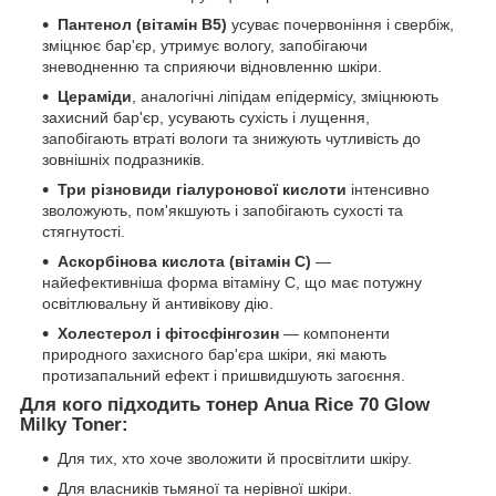
Пантенол (вітамін B5)
усуває почервоніння і свербіж,
зміцнює бар'єр, утримує вологу, запобігаючи
зневодненню та сприяючи відновленню шкіри.
Цераміди
, аналогічні ліпідам епідермісу, зміцнюють
захисний бар'єр, усувають сухість і лущення,
запобігають втраті вологи та знижують чутливість до
зовнішніх подразників.
Три різновиди гіалуронової кислоти
інтенсивно
зволожують, пом'якшують і запобігають сухості та
стягнутості.
Аскорбінова кислота (вітамін C)
—
найефективніша форма вітаміну C, що має потужну
освітлювальну й антивікову дію.
Холестерол і фітосфінгозин
— компоненти
природного захисного бар'єра шкіри, які мають
протизапальний ефект і пришвидшують загоєння.
Для кого підходить тонер Anua Rice 70 Glow
Milky Toner:
Для тих, хто хоче зволожити й просвітлити шкіру.
Для власників тьмяної та нерівної шкіри.