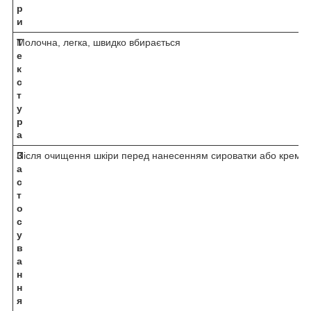
р
и
Т
Молочна, легка, швидко вбирається
е
к
с
т
у
р
а
З
Після очищення шкіри перед нанесенням сироватки або крему
а
с
т
о
с
у
в
а
н
н
я