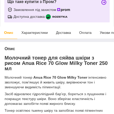
Що таке купити з Пром?
Замовлення під захистом
Доступна доставка
Опис
Характеристики
Доставка
Оплата
Умови п
Опис
Молочний тонер для сяйва шкіри з
рисом Anua Rice 70 Glow Milky Toner 250
мл
Молочний тонер
Anua Rice 70 Glow Milky Toner
інтенсивно
зволожує, пом'якшує й живить шкіру, вирівнюючи тон і
зменшуючи видимість пігментації.
Засіб відновлює гідроліпідний бар'єр, бореться з лущенням і
покращує текстуру шкіри. Воно зберігає еластичність і
допомагає запобігти появі жирного блиску.
Тонер освітлює тьмяну шкіру та запобігає появі пігментних