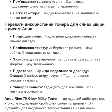
Пом'якшення та заспокоєння:
Заспокоює
подразнену шкіру та знімає почервоніння.
Легка текстура:
Швидко вбирається, не залишаючи
липкої плівки.
Переваги використання тонера для сяйва шкіри
з рисом Anua:
Природне сяйво:
Надає шкірі здорового сяйва та
свіжого вигляду.
Поліпшення текстури:
Вирівнює рельєф шкіри,
робить її гладкішою та м'якшою.
Захист від зневоднення:
Запобігає втраті вологи та
зберігає шкіру зволоженою.
Підготовка шкіри до подальшого догляду:
Очищає й тонізує шкіру, готуючи її до нанесення
сироватк і кремів.
Універсальність:
Підходить для всіх типів шкіри,
включно з чутливою.
Anua Rice 70 Glow Milky Toner
— це чудовий вибір для тих,
хто хоче подарувати своїй шкірі сяйво та здоров'я. Він
підходить для щоденного використання і є незамінним