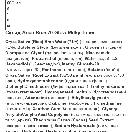
О
250 мл
б
'
є
м
Склад Anua Rice 70 Glow Milky Toner:
Oryza Sativa (Rice) Bran Water (71%)
(вода рисових висівок
71%),
Butylene Glycol
(Бутиленгліколь),
Glycerin
(гліцерин),
Dipropylene Glycol
(дипропіленгліколь),
Niacinamide
(ніацинамід),
Propanediol
(пропандіол),
Water
(вода),
1,2-
Hexanediol
(1,2-гександіол),
Methyl Gluceth-20
(метилглюцет-20),
Panthenol
(пантенол),
Betaine
(бетаїн),
Oryza Sativa (Rice) Extract (3,753 ppm)
(екстракт рису 3,753
ppm),
Hydroxyacetophenone
(гідроксиацетофенон),
Diphenyl Dimethicone
(Дифенілдіметікон),
Triethylhexanoin
(триетилгексаноат),
Hydrogenated Lecithin
(гідрогенізований
лецитин),
Adenosine
(аденозин),
Ethylhexylglycerin
(етилгексилгліцерин),
Carbomer
(карбомер),
Tromethamine
(трометамін),
Xanthan Gum
(Кантанова камедь),
Glyceryl
Acrylate/Acrylic Acid Copolymer
(сполімер акрилової кислоти
та гліцерила),
Theobroma Cacao (Cocoa) Seed Extract
(екстракт насіння какао),
Sodium Hyaluronate
(гіалуронат
натрію),
Hydrolyzed Hyaluronic Acid
(гідролізована