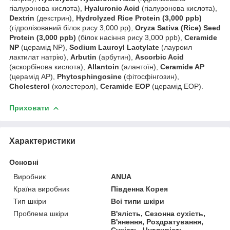
гіалуронова кислота),
Hyaluronic Acid
(гіалуронова кислота),
Dextrin
(декстрин),
Hydrolyzed Rice Protein (3,000 ppb)
(гідролізований білок рису 3,000 pp),
Oryza Sativa (Rice) Seed
Protein (3,000 ppb)
(білок насіння рису 3,000 ppb),
Ceramide
NP
(церамід NP),
Sodium Lauroyl Lactylate
(лауроил
лактилат натрію),
Arbutin
(арбутин),
Ascorbic Acid
(аскорбінова кислота),
Allantoin
(алантоїн),
Ceramide AP
(церамід AP),
Phytosphingosine
(фітосфінгозин),
Cholesterol
(холестерол),
Ceramide EOP
(церамід EOP).
Приховати
Характеристики
Основні
Виробник
ANUA
Країна виробник
Південна Корея
Тип шкіри
Всі типи шкіри
Проблема шкіри
В'ялість, Сезонна сухість,
В'янення, Роздратування,
Сухість, Чутливість