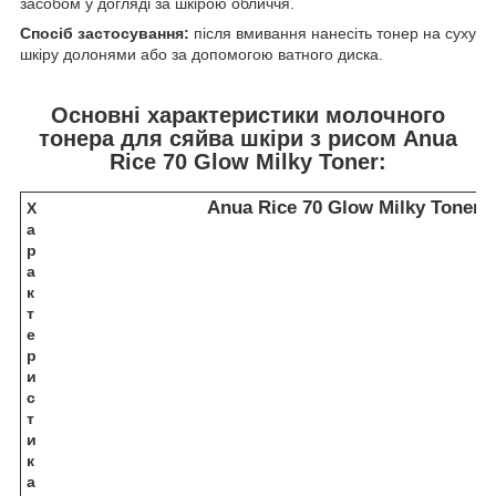
засобом у догляді за шкірою обличчя.
Спосіб застосування:
після вмивання нанесіть тонер на суху
шкіру долонями або за допомогою ватного диска.
Основні характеристики молочного
тонера для сяйва шкіри з рисом Anua
Rice 70 Glow Milky Toner:
Anua Rice 70 Glow Milky Toner
Х
а
р
а
к
т
е
р
и
с
т
и
к
а