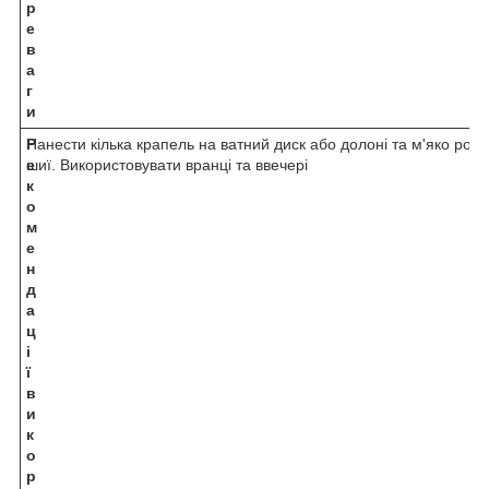
р
е
в
а
г
и
Р
Нанести кілька крапель на ватний диск або долоні та м'яко роз
е
шиї. Використовувати вранці та ввечері
к
о
м
е
н
д
а
ц
і
ї
в
и
к
о
р