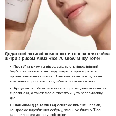
Додаткові активні компоненти тонера для сяйва
шкіри з рисом Anua Rice 70 Glow Milky Toner:
Протеїни рису та вівса
зміцнюють гідроліпідний
бар'єр, вирівнюють текстуру шкіри та прискорюють
процес оновлення клітин. Вони мають антиоксидантні
властивості, роблячи шкіру м'якою й оксамитовою.
Арбутин
запобігає пігментації, пригнічуючи активність
тирозинази, а також має антисептичну та заспокійливу
дію.
Ніацинамід (вітамін B3)
освітлює пігментні плями,
контролює вироблення себуму, зменшує блиск у Т-зоні
та посилює захисні функції шкіри.