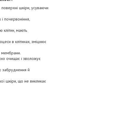
 поверхні шкіри, усуваючи
і почервоніння,
 клітин, мають
цеси в клітинах, зміцнює
ні мембрани.
сно очищає і зволожує
яє забруднення й
ої шкіри, що не викликає