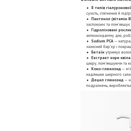
8 типів гіалуроново
сухість, стягнення й підт
Пантенол (вітамін B
заспокоює та пом'якшує 
Гідролізовані росли
антиоксидантну дію, роб
Sodium PCA
— натурал
захисний бар'єр і покращ
Бетаїн
утримує вологу
Екстракт кори квіла
шкіру, пом'якшуючи та к
Коко-глюкозид
— м'я
надлишки шкірного сала
Децил глюкозид
— на
подразнень, виробляєтьс