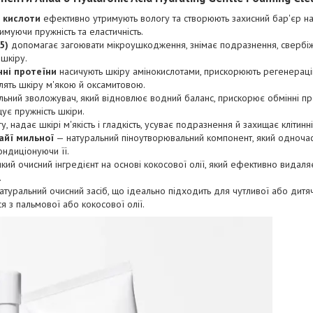
ї кислоти
ефективно утримують вологу та створюють захисний бар'єр на
римуючи пружність та еластичність.
5)
допомагає загоювати мікроушкодження, знімає подразнення, свербіж 
шкіру.
нні протеїни
насичують шкіру амінокислотами, прискорюють регенерацію
лять шкіру м'якою й оксамитовою.
ьний зволожувач, який відновлює водний баланс, прискорює обмінні про
ує пружність шкіри.
, надає шкірі м'якість і гладкість, усуває подразнення й захищає клітин
айї мильної
— натуральний піноутворювальний компонент, який одноча
ондиціонуючи її.
кий очисний інгредієнт на основі кокосової олії, який ефективно видал
.
туральний очисний засіб, що ідеально підходить для чутливої або дитяч
я з пальмової або кокосової олії.