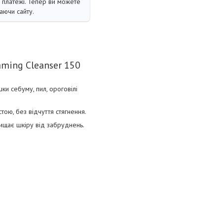
і платежі. Тепер ви можете
аючи сайту.
aming Cleanser 150
и себуму, пил, ороговілі
тою, без відчуття стягнення.
очищає шкіру від забруднень.