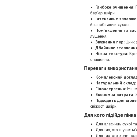
Глибоке очищення:
П
бар'єр шкіри.
Інтенсивне зволоже
й запобігаючи сухості.
Пом'якшення та зас
лущення.
Звуження пор:
Цинк р
Дбайливе ставлення
Ніжна текстура:
Крем
очищення.
Переваги використання
Комплексний догляд
Натуральний склад:
Гіпоалергенна:
Мінім
Економна витрата:
З
Підходить для щоде
свіжості шкіри.
Для кого підійде пінка
Для власниць сухої т
Для тих, хто шукає м
Для тих, хто хоче пол