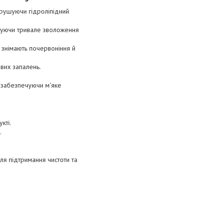
орушуючи гідроліпідний
ечуючи тривале зволоження
 знімають почервоніння й
вих запалень.
, забезпечуючи м'яке
кті.
.
ля підтримання чистоти та