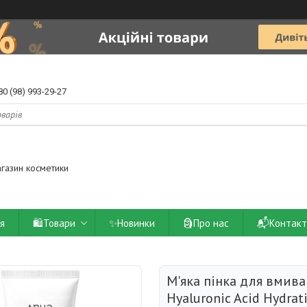
80 (98) 993-29-27
агазин косметики
ія
🛍️Товари
✨Новинки
🗿Про нас
📬Контакт
М'яка пінка для вмива
Hyaluronic Acid Hydrat