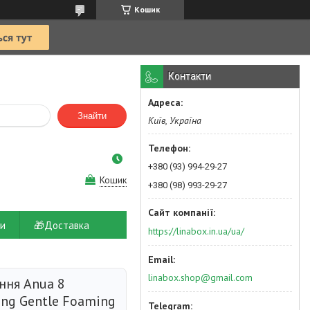
Кошик
Контакти
Знайти
Київ, Україна
+380 (93) 994-29-27
Кошик
+380 (98) 993-29-27
и
🎁Доставка
https://linabox.in.ua/ua/
linabox.shop@gmail.com
ння Anua 8
ing Gentle Foaming