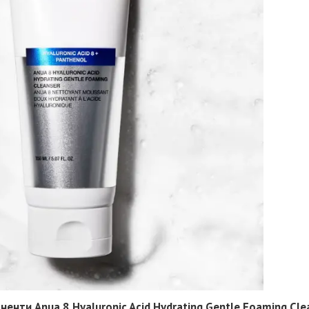
ненти Anua 8 Hyaluronic Acid Hydrating Gentle Foaming Cle