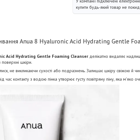
У компанії підключені електронн
купити будь-який товар не покид
ивання Anua 8 Hyaluronic Acid Hydrating Gentle Fo
nic Acid Hydrating Gentle Foaming Cleanser
делікатно видаляє надлишк
з поверхні шкіри.
иск, не викликаючи сухості або подразнень. Залишає шкіру свіжою й чис
під час контакту з водою пінка утворює густу повітряну піну, яка м'яко 