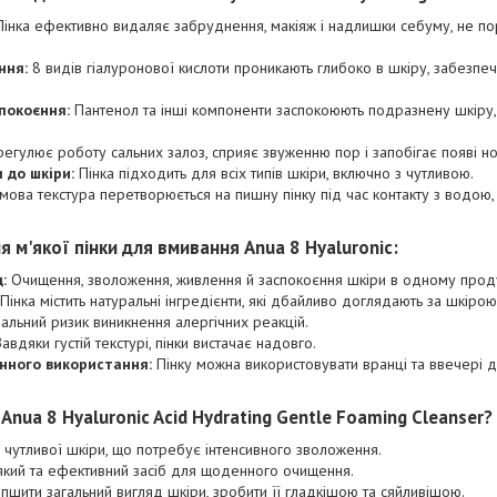
інка ефективно видаляє забруднення, макіяж і надлишки себуму, не п
ння:
8 видів гіалуронової кислоти проникають глибоко в шкіру, забезп
покоєння:
Пантенол та інші компоненти заспокоюють подразнену шкіру,
егулює роботу сальних залоз, сприяє звуженню пор і запобігає появі но
 до шкіри:
Пінка підходить для всіх типів шкіри, включно з чутливою.
ова текстура перетворюється на пишну пінку під час контакту з водою
 м'якої пінки для вмивання Anua 8 Hyaluronic:
:
Очищення, зволоження, живлення й заспокоєння шкіри в одному проду
Пінка містить натуральні інгредієнти, які дбайливо доглядають за шкірою
альний ризик виникнення алергічних реакцій.
авдяки густій текстурі, пінки вистачає надовго.
нного використання:
Пінку можна використовувати вранці та ввечері д
 Anua 8 Hyaluronic Acid Hydrating Gentle Foaming Cleanser?
а чутливої шкіри, що потребує інтенсивного зволоження.
'який та ефективний засіб для щоденного очищення.
іпшити загальний вигляд шкіри, зробити її гладкішою та сяйливішою.