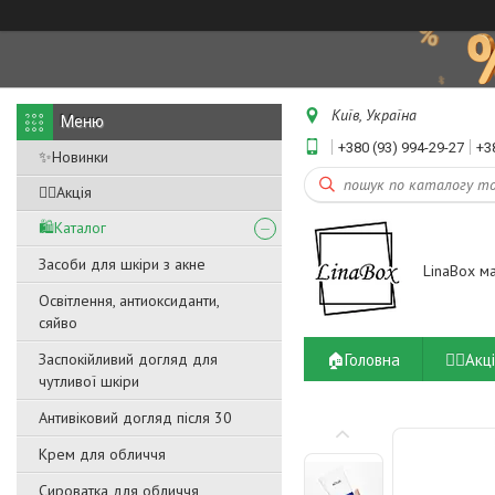
Київ, Україна
+380 (93) 994-29-27
+3
✨Новинки
❤️‍🔥Акція
🛍️Каталог
Засоби для шкіри з акне
LinaBox м
Освітлення, антиоксиданти,
сяйво
🏠Головна
❤️‍🔥Акц
Заспокійливий догляд для
чутливої ​​шкіри
Антивіковий догляд після 30
Крем для обличчя
Сироватка для обличчя