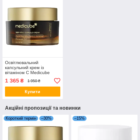
Освітлювальний
капсульний крем із
вітаміном C Medicube
Deep Vita C Capsule
1 365
₴
1 950 ₴
Cream 55 мл
Купити
Акційні пропозиції та новинки
Короткий термін
–30%
–15%