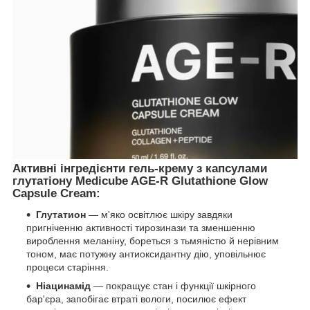
Активні інгредієнти гель-крему з капсулами
глутатіону Medicube AGE-R Glutathione Glow
Capsule Cream:
Глутатион
— м'яко освітлює шкіру завдяки
пригніченню активності тирозинази та зменшенню
вироблення меланіну, бореться з тьмяністю й нерівним
тоном, має потужну антиоксидантну дію, уповільнює
процеси старіння.
Ніацинамід
— покращує стан і функції шкірного
бар'єра, запобігає втраті вологи, посилює ефект