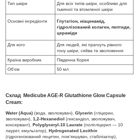
Тип шкіри
Для всіх типів шкіри, особливо для
тьмяної та втомленої шкіри
Основні інгредієнти
Глутатіон, ніацинамід,
гідролізований колаген, пептиди,
цераміди
Для кого
Для людей, які прагнуть рівного
тону шкіри, сяйва та зволоження
Країна виробник
Південна Корея
Об'єм
50 мл
Склад Medicube AGE-R Glutathione Glow Capsule
Cream:
Water (Aqua)
(вода, зволожувач),
Glycerin
(гліцерин,
зволожувач),
1,2-Hexanediol
(гександіол, зволожувач,
консервант),
Polyglyceryl-10 Laurate
(полігліцерил — 10
лаурет, емульгатор),
Hydrogenated Lecithin
(гідрогенізований лецитин, пом'якшувач, стабілізатор),