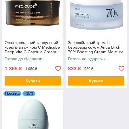
Освітлювальний капсульний
Заспокійливий крем із
крем із вітаміном C Medicube
берізовим соком Anua Birch
Deep Vita C Capsule Cream
70% Boosting Cream Moisture
55 мл
50 мл
Готово до відправки
Готово до відправки
1 365
833
₴
₴
1 950 ₴
980 ₴
Купити
Купити
Новинка
–15%