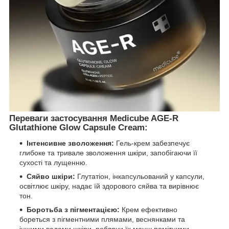
Переваги застосування Medicube AGE-R
Glutathione Glow Capsule Cream:
Інтенсивне зволоження:
Гель-крем забезпечує
глибоке та тривале зволоження шкіри, запобігаючи її
сухості та лущенню.
Сяйво шкіри:
Глутатіон, інкапсульований у капсули,
освітлює шкіру, надає їй здорового сяйва та вирівнює
тон.
Боротьба з пігментацією:
Крем ефективно
бореться з пігментними плямами, веснянками та
іншими вадами шкіри, роблячи їх менш помітними.