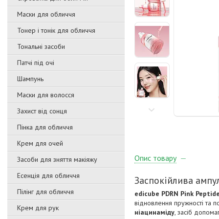
Маски для обличчя
Тонер і тонік для обличчя
Тональні засоби
Патчі під очі
Шампунь
Маски для волосся
Захист від сонця
Пінка для обличчя
Крем для очей
Опис товару
Засоби для зняття макіяжу
Есенція для обличчя
Заспокійлива ампул
Пілінг для обличчя
edicube PDRN Pink Peptid
відновлення пружності та 
Крем для рук
ніацинаміду
, засіб допома