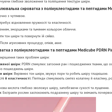
ечуючи глибоке зволоження та поліпшення текстури шкіри.
влювальна сироватка з полінуклеотидами та пептидами M
лючно з чутливою.
требує відновлення пружності та еластичності.
енням, зморшками та тьмяним кольором обличчя.
яти тон шкіри та повернути їй сяйво.
ісля агресивних процедур, опіків, акне.
ватка з полінуклеотидами та пептидами Medicube PDRN Pi
вирішення таких проблем шкіри:
женої шкіри:
PDRN стимулює загоєння ран і пошкоджених тканин, що ос
бо пошкоджень шкіри.
и шкіри:
Вирівнює тон шкіри, звужує пори та робить шкіру гладкішою.
ті й еластичності:
Пептиди стимулюють синтез колагену й еластину, 
нова кислота глибоко зволожує шкіру, запобігаючи сухості та лущенню.
:
Екстракти рослин заспокоюють подразнену шкіру та знімають почервон