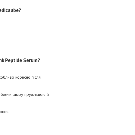
edicaube?
nk Peptide Serum?
обливо корисно після
роблячи шкіру пружнішою й
іння.