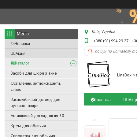
Київ, Україна
+380 (93) 994-29-27
+3
✨Новинки
❤️‍🔥Акція
🛍️Каталог
Засоби для шкіри з акне
LinaBox м
Освітлення, антиоксиданти,
сяйво
🏠Головна
❤️‍🔥Акц
Заспокійливий догляд для
чутливої ​​шкіри
Антивіковий догляд після 30
Крем для обличчя
Сироватка для обличчя