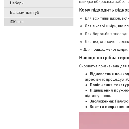
швидко вбирається, забезп
Набори
Кому підходить відно
Бальзам для губ
🔹 Для всіх типів шкіри, вк
📰Статті
🔹 Для вікової шкіри, що по
🔹 Для боротьби з зневодн
🔹 Для тих, хто хоче вирівн
🔹Для пошкодженої шкіри: П
Навіщо потрібна сиро
Сироватка призначена для 
Відновлення пошкод
агресивних процедур а
Поліпшення текстур
Підвищення пружнос
підтягнутішою.
Зволоження:
Гіалуро
Зняття подразнення