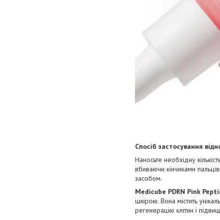
Спосіб застосування відн
Наносьте необхідну кількіст
вбиваючи кінчиками пальці
засобом.
Medicube PDRN Pink Pept
шкірою. Вона містить унікал
регенерацію клітин і підви