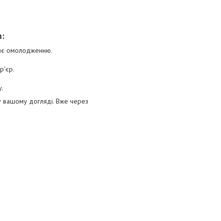
m:
рияє омолодженню.
р'єр.
у.
у вашому догляді. Вже через