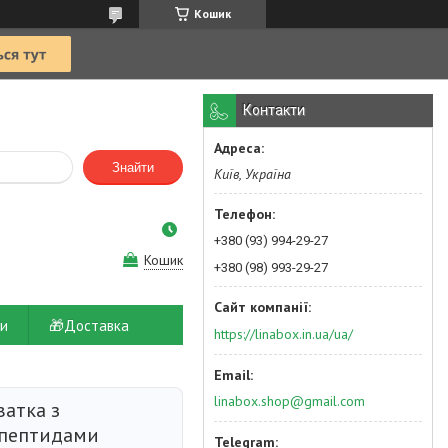
Кошик
Контакти
Знайти
Київ, Україна
+380 (93) 994-29-27
Кошик
+380 (98) 993-29-27
и
🎁Доставка
https://linabox.in.ua/ua/
linabox.shop@gmail.com
атка з
 пептидами