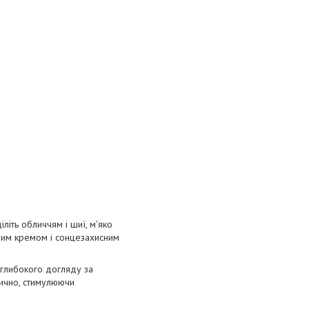
літь обличчям і шиї, м'яко
ним кремом і сонцезахисним
 глибокого догляду за
тично, стимулюючи