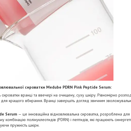
овлювальної сироватки Medube PDRN Pink Peptide Serum:
ь сироватки вранці та ввечері на очищену, суху шкіру. Рівномірно розподі
в для кращого вбирання. Вранці завершіть догляд звичним зволожуваль
ide Serum
— це інноваційна відновлювальна сироватка, розроблена для
ьну комбінацію полінуклеотидів (PDRN) і пептидів, які працюють синерге
щуючи пружність шкіри.