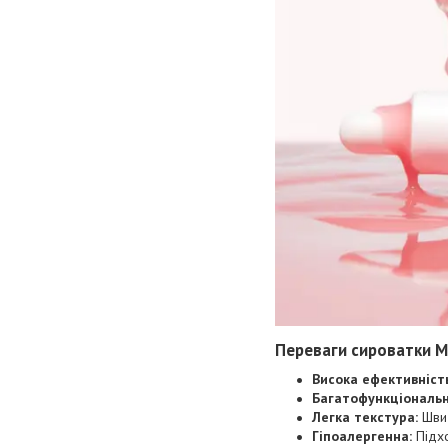
Переваги сироватки M
Висока ефективність
Багатофункціональн
Легка текстура:
Швид
Гіпоалергенна:
Підхо