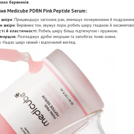
чних барвників.
ня Medicube PDRN Pink Peptide Serum:
 шкіри:
Пришвидшує загоєння ран, зменшує почервоніння й подразнен
и шкіри:
Вирівнює тон, звужує пори, робить шкіру гладкою й оксамитов
ті й еластичності:
Робить шкіру більш підтягнутою і пружною.
зморщок:
Розгладжує дрібні зморшки та запобігає появі нових.
:
Надає шкірі свіжий і відпочилий вигляд.