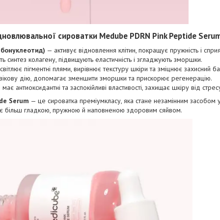
ідновлювальної сироватки Medube PDRN Pink Peptide Seru
ібонуклеотид)
— активує відновлення клітин, покращує пружність і сп
 синтез колагену, підвищують еластичність і згладжують зморшки.
вітлює пігментні плями, вирівнює текстуру шкіри та зміцнює захисний ба
вікову дію, допомагає зменшити зморшки та прискорює регенерацію.
має антиоксидантні та заспокійливі властивості, захищає шкіру від стрес
ide Serum
— це сироватка преміумкласу, яка стане незамінним засобом 
тає більш гладкою, пружною й наповненою здоровим сяйвом.