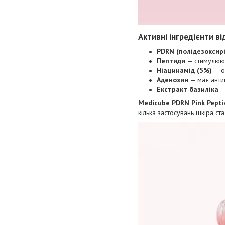
Активні інгредієнти в
PDRN (полідезоксир
Пептиди
— стимулюють
Ніацинамід (5%)
— ос
Аденозин
— має анти
Екстракт базиліка
— 
Medicube PDRN Pink Pept
кілька застосувань шкіра с