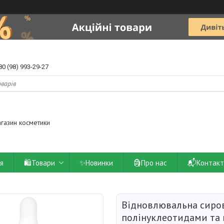
80 (98) 993-29-27
агазин косметики
ія
🛍️Товари
✨Новинки
🗿Про нас
📬Контакт
Відновлювальна сиров
полінуклеотидами та