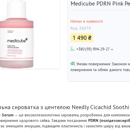
Medicube PDRN Pink Pe
Немає в наявності
Код:
26079
1 490 ₴
+380 (93) 994-29-27
Законом 
повернення та обмін даного това
ьна сироватка з центелою Needly Cicachid Sooth
e Serum
— це високотехнологічна сироватка, розроблена для комплексн
повернення здорового сяйва. Завдяки поєднанню
PDRN (полідезоксирі
гає зменшити зморшки, підвищити еластичність і захистити шкіру від віков