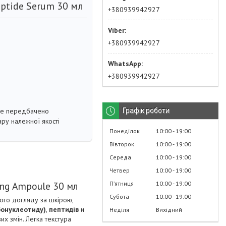
ptide Serum 30 мл
+380939942927
+380939942927
+380939942927
Графік роботи
не передбачено
ру належної якості
Понеділок
10:00
19:00
Вівторок
10:00
19:00
Середа
10:00
19:00
Четвер
10:00
19:00
Пʼятниця
10:00
19:00
ing Ampoule 30 мл
Субота
10:00
19:00
ого догляду за шкірою,
бонуклеотиду)
,
пептидів
и
Неділя
Вихідний
их змін. Легка текстура