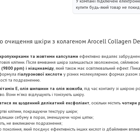
У компанії підключені електронн
купити будь-який товар не покид
о очищення шкіри з колагеном Arocell Collagen D
мікропухирками та жовтими капсулами
ефективно видаляє забрудненн
говілі клітини. Після вмивання шкіра залишається зволоженою, сяйливо
 (9800 ppm) і ніацинаміду
, який також має освітлювальний ефект. Пін
 формула
гіалуронової кислоти
у різних молекулярних формах разом 
ості та подразненню.
вітамін Е, олія шипшини та олія жожоба
, під час контакту зі шкірою 
о. Вони м'яко відлущують і тонізують шкіру.
атися як щоденний делікатний ексфоліант
, оскільки містить
чотири 
тві клітини, покращуючи текстуру шкіри;
лишки себуму в порах, зменшуючи чорні цятки;
ть, не викликаючи подразнення;
 покоління, який поєднує ефективність інших кислот із дбайливим вплив