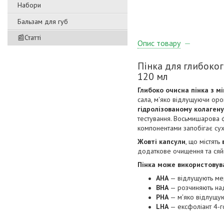
Набори
Бальзам для губ
📰Статті
Опис товару
Пінка для глибоког
120 мл
Глибоко очисна пінка з 
сала, м'яко відлущуючи оро
гідролізованому колагену
тестування. Восьмишарова
компонентами запобігає сух
Жовті капсули
, що містять
додаткове очищення та сяйв
Пінка може використовув
AHA
— відлущують мер
BHA
— розчиняють над
PHA
— м'яко відлущую
LHA
— ексфоліант 4-го