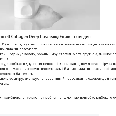
cell Collagen Deep Cleansing Foam і їхня дія:
 B3)
— розгладжує зморшки, освітлює пігментні плями, зміцнює захисний
иоксидантні властивості;
аген
— утримує вологу, робить шкіру еластичною та пружною, зміцнює епі
щення;
гу, запобігає відчуття стягненості після вмивання, пом'якшує шкіру та н
брецю
— має антисептичні, протизапальні й антиоксидантні властивості, д
оротися з бактеріями;
спокоює шкіру, зменшує почервоніння й подразнення, охолоджує й тоні
лість.
для комбінованої, жирної та проблемної шкіри, що потребує глибокого 