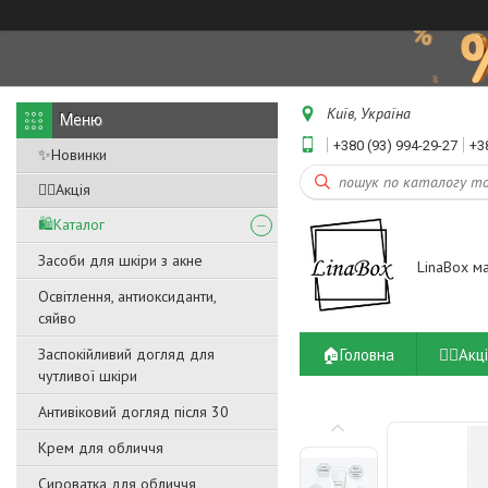
Київ, Україна
+380 (93) 994-29-27
+3
✨Новинки
❤️‍🔥Акція
🛍️Каталог
Засоби для шкіри з акне
LinaBox м
Освітлення, антиоксиданти,
сяйво
🏠Головна
❤️‍🔥Акц
Заспокійливий догляд для
чутливої ​​шкіри
Антивіковий догляд після 30
Крем для обличчя
Сироватка для обличчя