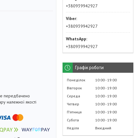
л
+380939942927
+380939942927
+380939942927
Графік роботи
Понеділок
10:00
19:00
Вівторок
10:00
19:00
не передбачено
Середа
10:00
19:00
ру належної якості
Четвер
10:00
19:00
Пʼятниця
10:00
19:00
Субота
10:00
19:00
Неділя
Вихідний