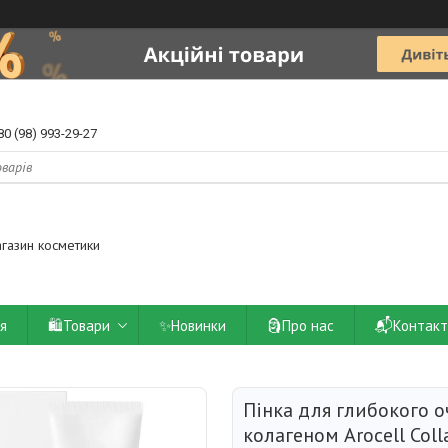
80 (98) 993-29-27
агазин косметики
ія
🛍️Товари
✨Новинки
🗿Про нас
📬Контакт
Пінка для глибокого 
колагеном Arocell Col