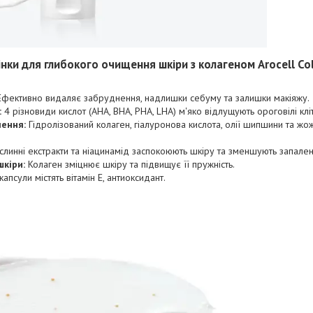
інки для глибокого очищення шкіри з колагеном Arocell Co
фективно видаляє забруднення, надлишки себуму та залишки макіяжу.
:
4 різновиди кислот (AHA, BHA, PHA, LHA) м'яко відлущують ороговілі клі
ення:
Гідролізований колаген, гіалуронова кислота, олії шипшини та жо
линні екстракти та ніацинамід заспокоюють шкіру та зменшують запален
шкіри:
Колаген зміцнює шкіру та підвищує її пружність.
апсули містять вітамін Е, антиоксидант.