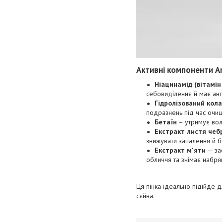
Активні компоненти Aro
Ніацинамід (вітамін
себовиділення й має ант
Гідролізований кол
подразнень під час очи
Бетаїн
– утримує воло
Екстракт листя че
знижувати запалення й б
Екстракт м'яти
— за
обличчя та знімає набряк
Ця пінка ідеально підійде 
сяйва.