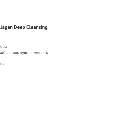
llagen Deep Cleansing
тини.
жоба зволожують і живлять
ня.