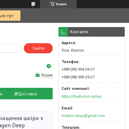
Кошик
Контакти
Знайти
Київ, Україна
+380 (93) 994-29-27
Кошик
+380 (98) 993-29-27
и
🎁Доставка
https://linabox.in.ua/ua/
linabox.shop@gmail.com
очищення шкіри з
lagen Deep