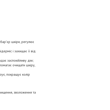
 бар'єр шкіри, регулює
дерміс і захищає її від
адає заспокійливу дію;
опомагає очищати шкіру,
зує, покращує колір
очищення, зволоження та