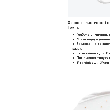
Основні властивості п
Foam:
Глибоке очищення:
Е
М'яке відлущування
Зволоження та живл
шкіру.
Заспокійлива дія:
Рос
Поліпшення тонусу 
Вітамінізація:
Жовті к