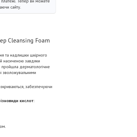
і платежі. Тепер ви можете
аючи сайту.
eep Cleansing Foam
я та надлишки шкірного
ю й насиченою завдяки
ка пройшла дерматологічне
зі зволожувальними
розкриваються, забезпечуючи
різновиди кислот
:
ом.