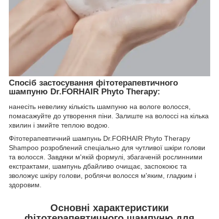
Спосіб застосування фітотерапевтичного
шампуню Dr.FORHAIR Phyto Therapy:
нанесіть невелику кількість шампуню на вологе волосся,
помасажуйте до утворення піни. Залиште на волоссі на кілька
хвилин і змийте теплою водою.
Фітотерапевтичний шампунь Dr.FORHAIR Phyto Therapy
Shampoo розроблений спеціально для чутливої шкіри голови
та волосся. Завдяки м'якій формулі, збагаченій рослинними
екстрактами, шампунь дбайливо очищає, заспокоює та
зволожує шкіру голови, роблячи волосся м'яким, гладким і
здоровим.
Основні характеристики
фітотерапевтичного шампуню для