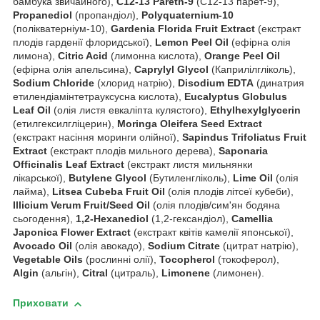
бамбука звичайного),
C12-13 Pareth-9
(C12-13 парет-9),
Propanediol
(пропандіол),
Polyquaternium-10
(полікватерніум-10),
Gardenia Florida Fruit Extract
(екстракт
плодів гарденії флоридської),
Lemon Peel Oil
(ефірна олія
лимона),
Citric Acid
(лимонна кислота),
Orange Peel Oil
(ефірна олія апельсина),
Caprylyl Glycol
(Каприлілгліколь),
Sodium Chloride
(хлорид натрію),
Disodium EDTA
(динатрия
етилендіамінтетрауксусна кислота),
Eucalyptus Globulus
Leaf Oil
(олія листя евкаліпта кулястого),
Ethylhexylglycerin
(етилгексилгліцерин),
Moringa Oleifera Seed Extract
(екстракт насіння моринги олійної),
Sapindus Trifoliatus Fruit
Extract
(екстракт плодів мильного дерева),
Saponaria
Officinalis Leaf Extract
(екстракт листя мильнянки
лікарської),
Butylene Glycol
(Бутиленгліколь),
Lime Oil
(олія
лайма),
Litsea Cubeba Fruit Oil
(олія плодів літсеї кубеби),
Illicium Verum Fruit/Seed Oil
(олія плодів/сим'ян бодяна
сьогодення),
1,2-Hexanediol
(1,2-гександіол),
Camellia
Japonica Flower Extract
(екстракт квітів камелії японської),
Avocado Oil
(олія авокадо),
Sodium Citrate
(цитрат натрію),
Vegetable Oils
(рослинні олії),
Tocopherol
(токоферол),
Algin
(альгін),
Citral
(цитраль),
Limonene
(лимонен).
Приховати