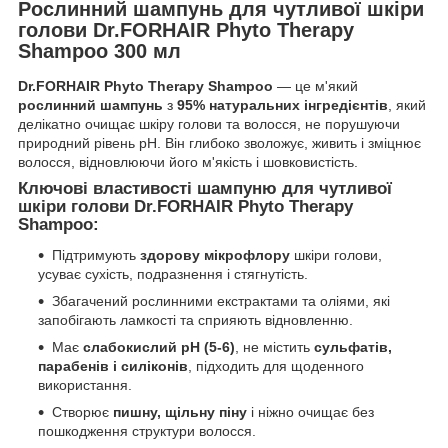
Рослинний шампунь для чутливої шкіри
голови Dr.FORHAIR Phyto Therapy
Shampoo 300 мл
Dr.FORHAIR Phyto Therapy Shampoo
— це м'який
рослинний шампунь
з
95% натуральних інгредієнтів
, який
делікатно очищає шкіру голови та волосся, не порушуючи
природний рівень pH. Він глибоко зволожує, живить і зміцнює
волосся, відновлюючи його м'якість і шовковистість.
Ключові властивості шампуню для чутливої
шкіри голови Dr.FORHAIR Phyto Therapy
Shampoo:
Підтримують
здорову мікрофлору
шкіри голови,
усуває сухість, подразнення і стягнутість.
Збагачений рослинними екстрактами та оліями, які
запобігають ламкості та сприяють відновленню.
Має
слабокислий pH (5-6)
, не містить
сульфатів,
парабенів і силіконів
, підходить для щоденного
використання.
Створює
пишну, щільну піну
і ніжно очищає без
пошкодження структури волосся.