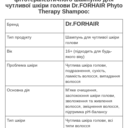
чутливої шкіри голови Dr.FORHAIR Phyto
Therapy Shampoo:
Dr.FORHAIR
Бренд
Тип продукту
Шампунь для чутливої шкіри
голови
Вік
16+ (підходить для будь-
якого віку)
Проблема шкіри
Чутлива шкіра голови,
подразнення, сухість,
ламкість волосся, випадання
волосся
Основна дія
М'яке очищення,
заспокоєння шкіри голови,
зволоження та живлення
волосся, зміцнення волосся,
підтримка pH-балансу
Тип шкіри
Чутлива шкіра голови, всі
типи волосся