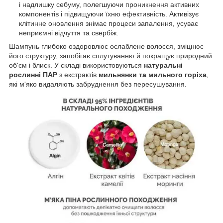
і надлишку себуму, полегшуючи проникнення активних
компонентів і підвищуючи їхню ефективність. Активізує
клітинне оновлення знімає процеси запалення, усуває
неприємні відчуття та свербіж.
Шампунь глибоко оздоровлює ослаблене волосся, зміцнює
його структуру, запобігає сплутуванню й покращує природний
об'єм і блиск. У складі використовуються
натуральні
рослинні ПАР
з екстрактів
мильнянки та мильного горіха
,
які м'яко видаляють забруднення без пересушування.