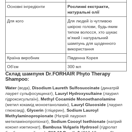
Основні інгредієнти
Рослинні екстракти,
натуральні олії
Для кого
Для людей із чутливою
шкірою голови, будь-яким
типом волосся, хто шукає
м'який і натуральний
шампунь для щоденного
використання
Країна виробник
Південна Корея
Об'єм
300 мл
Склад шампуня Dr.FORHAIR Phyto Therapy
Shampoo:
Water
(вода),
Disodium Laureth Sulfosuccinate
(динатрій
лаурет сульфосукцинат),
Lauryl Hydroxysultaine
(лаурил
гідроксисультаїн),
Methyl Cocamide Monoethanolamine
(метил кокамід моноетаноламін),
Lauryl Glucoside
(лаурил
глюкозид),
Glycerin
(гліцерин),
Sodium Lauroyl
Methylaminopropionate
(Натрій лауроил
метиламінопропіонат),
Sodium Cocoyl Isethionate
(натрий
кокоил изетионат),
Bambusa Vulgaris Hydrosol
(гідролат