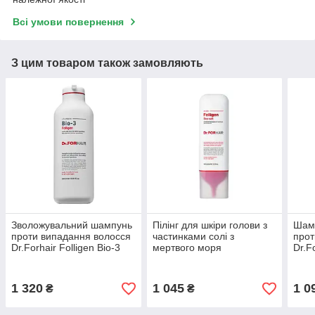
Всі умови повернення
З цим товаром також замовляють
Зволожувальний шампунь
Пілінг для шкіри голови з
Шамп
проти випадання волосся
частинками солі з
прот
Dr.Forhair Folligen Bio-3
мертвого моря
Dr.F
Shampoo 500 мл
Dr.FORHAIR Sea Salt
Sha
Scaler 300 мл
1 320
1 045
1 0
₴
₴