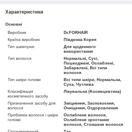
Характеристики
Основні
Виробник
Dr.FORHAIR
Країна виробник
Південна Корея
Тип шампуню
Для щоденного
використання
Тип волосся
Нормальні, Сухі,
Пошкоджені, Ослаблені,
Забарвлені, Всі типи
волосся
Тип шкіри голови
Всі типи шкіри, Нормальна,
Суха, Чутлива
Класифікація
Лікувальна (Космецевтика)
косметичного засобу
Призначення засобу для
Зміцнення, Заспокоєння,
волосся
Очищення, Оздоровлення
Проблема волосся і шкіри
Ослаблене волосся,
голови
Ослаблене зростання
волосся, Стоншене волосся
Гіпоалергенний
Так