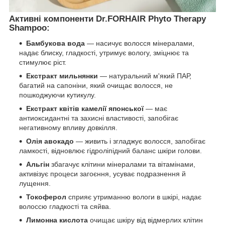
Активні компоненти Dr.FORHAIR Phyto Therapy
Shampoo:
Бамбукова вода
— насичує волосся мінералами,
надає блиску, гладкості, утримує вологу, зміцнює та
стимулює ріст.
Екстракт мильнянки
— натуральний м'який ПАР,
багатий на сапоніни, який очищає волосся, не
пошкоджуючи кутикулу.
Екстракт квітів камелії японської
— має
антиоксидантні та захисні властивості, запобігає
негативному впливу довкілля.
Олія авокадо
— живить і згладжує волосся, запобігає
ламкості, відновлює гідроліпідний баланс шкіри голови.
Альгін
збагачує клітини мінералами та вітамінами,
активізує процеси загоєння, усуває подразнення й
лущення.
Токоферол
сприяє утриманню вологи в шкірі, надає
волоссю гладкості та сяйва.
Лимонна кислота
очищає шкіру від відмерлих клітин