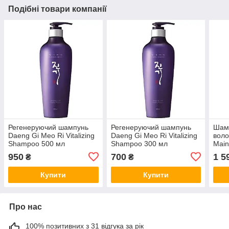
Подібні товари компанії
Регенеруючий шампунь
Регенеруючий шампунь
Шамп
Daeng Gi Meo Ri Vitalizing
Daeng Gi Meo Ri Vitalizing
воло
Shampoo 500 мл
Shampoo 300 мл
Mai
No.4
950
700
1 5
₴
₴
Купити
Купити
Про нас
100% позитивних з 31 відгука за рік