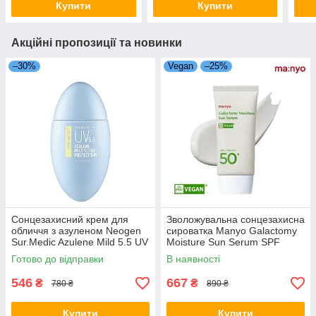
Купити
Купити
Акційні пропозиції та новинки
–30%
Vegan
–25%
Сонцезахисний крем для
Зволожувальна сонцезахисна
обличчя з азуленом Neogen
сироватка Manyo Galactomy
Sur.Medic Azulene Mild 5.5 UV
Moisture Sun Serum SPF
Protect Sun Cream SPF50+
50+/PA++++ 50 мл
Готово до відправки
В наявності
PA++++
546
667
₴
₴
780 ₴
890 ₴
Купити
Купити