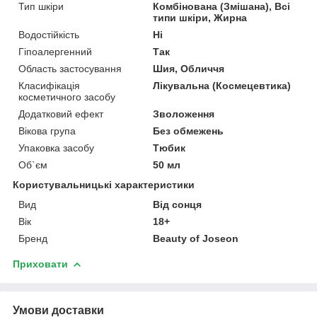
Тип шкіри
Комбінована (Змішана), Всі
типи шкіри, Жирна
Водостійкість
Ні
Гіпоалергенний
Так
Область застосування
Шия, Обличчя
Класифікація
Лікувальна (Космецевтика)
косметичного засобу
Додатковий ефект
Зволоження
Вікова група
Без обмежень
Упаковка засобу
Тюбик
Об`єм
50 мл
Користувальницькі характеристики
Вид
Від сонця
Вік
18+
Бренд
Beauty of Joseon
Приховати
Умови доставки