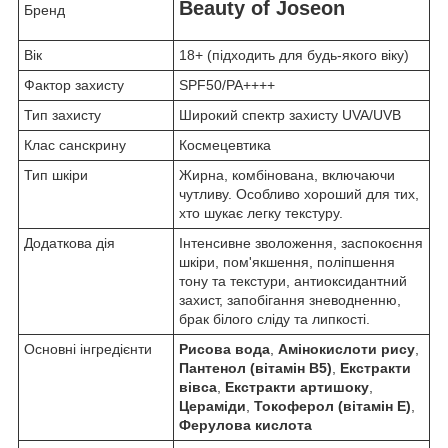
Beauty of Joseon
Бренд
Вік
18+ (підходить для будь-якого віку)
Фактор захисту
SPF50/PA++++
Тип захисту
Широкий спектр захисту UVA/UVB
Клас санскрину
Космецевтика
Тип шкіри
Жирна, комбінована, включаючи
чутливу. Особливо хороший для тих,
хто шукає легку текстуру.
Додаткова дія
Інтенсивне зволоження, заспокоєння
шкіри, пом'якшення, поліпшення
тону та текстури, антиоксидантний
захист, запобігання зневодненню,
брак білого сліду та липкості.
Основні інгредієнти
Рисова вода
,
Амінокислоти рису
,
Пантенол (вітамін B5)
,
Екстракти
вівса
,
Екстракти артишоку
,
Цераміди
,
Токоферол (вітамін E)
,
Ферулова кислота