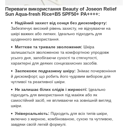
Переваги використання Beauty of Joseon Relief
Sun Aqua-fresh Rice+B5 SPF50+ PA++++:
Надійний захист від сонця без дискомфорту:
Забезпечує високий рівень захисту, не відчуваючи на
шкірі важких або липких. Ідеально підходить для
щоденного використання.
Миттєве та тривале зволоження:
Шкіра
залишається зволоженою та комфортною упродовж
усього дня, запобігаючи сухості та стягнутості,
характерні для деяких сонцезахисних засобів.
Заспокоює подразнену шкіру:
Знімає почервоніння
й дискомфорт, що робить його чудовим вибором для
чутливої та реактивної шкіри.
Не залишає білих слідів і жирності:
Ідеально
підходить для використання під макіяж або як
самостійний засіб, не впливаючи на зовнішній вигляд
шкіри.
Універсальність:
Підходить для всіх типів шкіри,
включно з жирною, комбінованою, сухою та чутливою,
завдяки своїй легкій формулі.