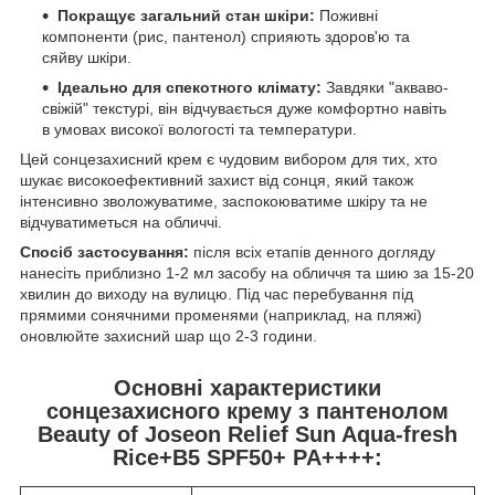
Покращує загальний стан шкіри:
Поживні
компоненти (рис, пантенол) сприяють здоров'ю та
сяйву шкіри.
Ідеально для спекотного клімату:
Завдяки "акваво-
свіжій" текстурі, він відчувається дуже комфортно навіть
в умовах високої вологості та температури.
Цей сонцезахисний крем є чудовим вибором для тих, хто
шукає високоефективний захист від сонця, який також
інтенсивно зволожуватиме, заспокоюватиме шкіру та не
відчуватиметься на обличчі.
Спосіб застосування:
після всіх етапів денного догляду
нанесіть приблизно 1-2 мл засобу на обличчя та шию за 15-20
хвилин до виходу на вулицю. Під час перебування під
прямими сонячними променями (наприклад, на пляжі)
оновлюйте захисний шар що 2-3 години.
Основні характеристики
сонцезахисного крему з пантенолом
Beauty of Joseon Relief Sun Aqua-fresh
Rice+B5 SPF50+ PA++++: