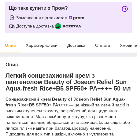
Що таке купити з Пром?
Замовлення під захистом
Доступна доставка
Опис
Характеристики
Доставка
Оплата
Умови п
Опис
Легкий сонцезахисний крем з
пантенолом Beauty of Joseon Relief Sun
Aqua-fresh Rice+B5 SPF50+ PA++++ 50 мл
Сонцезахисний крем Beauty of Joseon Relief Sun Aqua-
fresh Rice+B5 SPF50+ PA++++
— це ніжний та легкий засіб із
високим ступенем захисту, розроблений для щоденного
використання. Має лосьйонну текстуру, яка рівномірно
наноситься, швидко вбирається й не залишає білих слідів або
липкої плівки навіть при багатошаровому нанесенні.
Підходить для всіх типів шкіри, включно з чутливою та