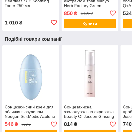
Heartleaf 77% Soothing
екстрактом трав Manyo
обли
Toner 250 мл
Herb Factory Green
Q+A 
Cleansing Oil 200 мл
Mois
850
534
₴
1 135 ₴
1 010
₴
Купити
Подібні товари компанії
Сонцезахисний крем для
Сонцезахисна
Сонц
обличчя з азуленом
зволожувальна сироватка
проб
Neogen Sur.Medic Azulene
Beauty Of Joseon Ginseng
Jose
Mild 5.5 UV Protect Sun
Moist Sun Serum SPF 50+
Prob
546
814
740
₴
₴
780 ₴
Cream SPF50+ PA++++
PA++++ 50 мл
50 м