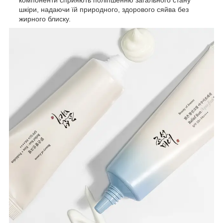
компоненти сприяють поліпшенню загального стану
шкіри, надаючи їй природного, здорового сяйва без
жирного блиску.