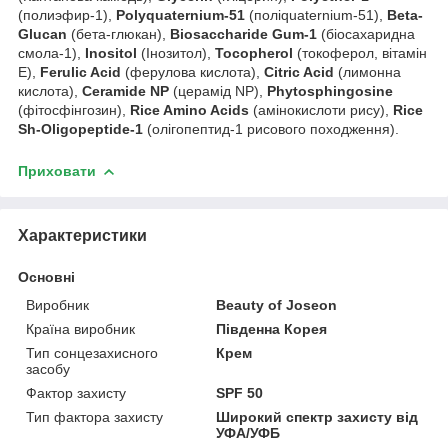
(полиэфир-1),
Polyquaternium-51
(поліquaternium-51),
Beta-
Glucan
(бета-глюкан),
Biosaccharide Gum-1
(біосахаридна
смола-1),
Inositol
(Інозитол),
Tocopherol
(токоферол, вітамін
Е),
Ferulic Acid
(ферулова кислота),
Citric Acid
(лимонна
кислота),
Ceramide NP
(церамід NP),
Phytosphingosine
(фітосфінгозин),
Rice Amino Acids
(амінокислоти рису),
Rice
Sh-Oligopeptide-1
(олігопептид-1 рисового походження).
Приховати
Характеристики
Основні
Виробник
Beauty of Joseon
Країна виробник
Південна Корея
Тип сонцезахисного
Крем
засобу
Фактор захисту
SPF 50
Тип фактора захисту
Широкий спектр захисту від
УФА/УФБ