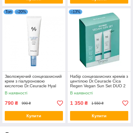
Топ
–20%
–13%
Зволожуючий сонцезахисний
Набір сонцезахисних кремів з
крем з гіалуроновою
центілою Dr.Ceuracle Cica
кислотою Dr.Ceuracle Hyal
Regen Vegan Sun Set DUO 2
Reyouth Moist Sun
в 1 (50 мл*2)
В наявності
В наявності
SPF50/PA++++ 50 мл
790
1 350
₴
₴
990 ₴
1 550 ₴
Купити
Купити