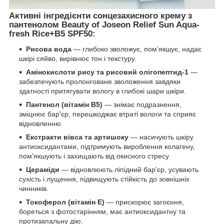
Активні інгредієнти сонцезахисного крему з
пантенолом Beauty of Joseon Relief Sun Aqua-
fresh Rice+B5 SPF50:
Рисова вода
— глибоко зволожує, пом'якшує, надає
шкірі сяйво, вирівнює тон і текстуру.
Амінокислоти рису та рисовий олігопептид-1
—
забезпечують пролонговане зволоження завдяки
здатності притягувати вологу в глибокі шари шкіри.
Пантенол (вітамін B5)
— знімає подразнення,
зміцнює бар'єр, перешкоджає втраті вологи та сприяє
відновленню.
Екстракти вівса та артишоку
— насичують шкіру
антиоксидантами, підтримують вироблення колагену,
пом'якшують і захищають від окисного стресу.
Цераміди
— відновлюють ліпідний бар'єр, усувають
сухість і лущення, підвищують стійкість до зовнішніх
чинників.
Токоферол (вітамін E)
— прискорює загоєння,
бореться з фотостарінням, має антиоксидантну та
протизапальну дію.