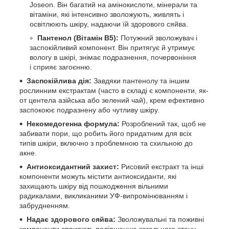
Joseon. Він багатий на амінокислоти, мінерали та
вітаміни, які інтенсивно зволожують, живлять і
освітлюють шкіру, надаючи їй здорового сяйва.
Пантенол (Вітамін B5):
Потужний зволожувач і
заспокійливий компонент. Він притягує й утримує
вологу в шкірі, знімає подразнення, почервоніння
і сприяє загоєнню.
Заспокійлива дія:
Завдяки пантенолу та іншим
рослинним екстрактам (часто в складі є компоненти, як-
от центела азійська або зелений чай), крем ефективно
заспокоює подразнену або чутливу шкіру.
Некомедогенна формула:
Розроблений так, щоб не
забивати пори, що робить його придатним для всіх
типів шкіри, включно з проблемною та схильною до
акне.
Антиоксидантний захист:
Рисовий екстракт та інші
компоненти можуть містити антиоксиданти, які
захищають шкіру від пошкодження вільними
радикалами, викликаними УФ-випромінюванням і
забрудненням.
Надає здорового сяйва:
Зволожувальні та поживні