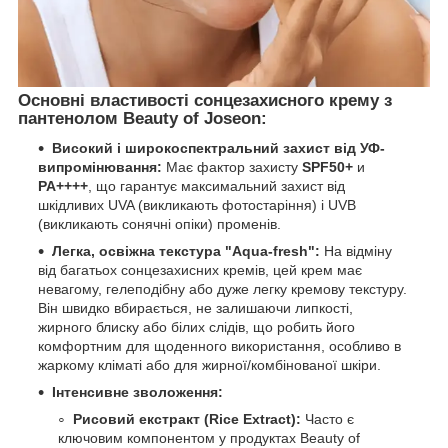
Основні властивості сонцезахисного крему з
пантенолом Beauty of Joseon:
Високий і широкоспектральний захист від УФ-
випромінювання:
Має фактор захисту
SPF50+
и
PA++++
, що гарантує максимальний захист від
шкідливих UVA (викликають фотостаріння) і UVB
(викликають сонячні опіки) променів.
Легка, освіжна текстура "Aqua-fresh":
На відміну
від багатьох сонцезахисних кремів, цей крем має
невагому, гелеподібну або дуже легку кремову текстуру.
Він швидко вбирається, не залишаючи липкості,
жирного блиску або білих слідів, що робить його
комфортним для щоденного використання, особливо в
жаркому кліматі або для жирної/комбінованої шкіри.
Інтенсивне зволоження:
Рисовий екстракт (Rice Extract):
Часто є
ключовим компонентом у продуктах Beauty of