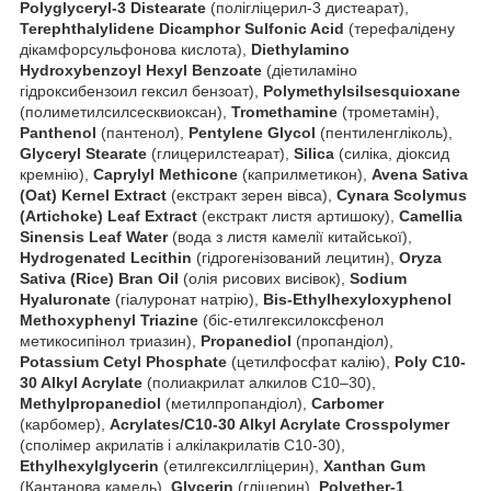
Polyglyceryl-3 Distearate
(полігліцерил-3 дистеарат),
Terephthalylidene Dicamphor Sulfonic Acid
(терефалідену
дікамфорсульфонова кислота),
Diethylamino
Hydroxybenzoyl Hexyl Benzoate
(діетиламіно
гідроксибензоил гексил бензоат),
Polymethylsilsesquioxane
(полиметилсилсесквиоксан),
Tromethamine
(трометамін),
Panthenol
(пантенол),
Pentylene Glycol
(пентиленгліколь),
Glyceryl Stearate
(глицерилстеарат),
Silica
(силіка, діоксид
кремнію),
Caprylyl Methicone
(каприлметикон),
Avena Sativa
(Oat) Kernel Extract
(екстракт зерен вівса),
Cynara Scolymus
(Artichoke) Leaf Extract
(екстракт листя артишоку),
Camellia
Sinensis Leaf Water
(вода з листя камелії китайської),
Hydrogenated Lecithin
(гідрогенізований лецитин),
Oryza
Sativa (Rice) Bran Oil
(олія рисових висівок),
Sodium
Hyaluronate
(гіалуронат натрію),
Bis-Ethylhexyloxyphenol
Methoxyphenyl Triazine
(біс-етилгексилоксфенол
метикосипінол триазин),
Propanediol
(пропандіол),
Potassium Cetyl Phosphate
(цетилфосфат калію),
Poly C10-
30 Alkyl Acrylate
(полиакрилат алкилов С10–30),
Methylpropanediol
(метилпропандіол),
Carbomer
(карбомер),
Acrylates/C10-30 Alkyl Acrylate Crosspolymer
(сполімер акрилатів і алкілакрилатів С10-30),
Ethylhexylglycerin
(етилгексилгліцерин),
Xanthan Gum
(Кантанова камедь),
Glycerin
(гліцерин),
Polyether-1