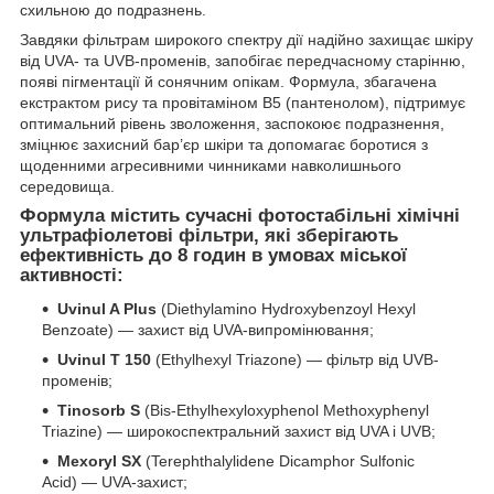
схильною до подразнень.
Завдяки фільтрам широкого спектру дії надійно захищає шкіру
від UVA- та UVB-променів, запобігає передчасному старінню,
появі пігментації й сонячним опікам. Формула, збагачена
екстрактом рису та провітаміном B5 (пантенолом), підтримує
оптимальний рівень зволоження, заспокоює подразнення,
зміцнює захисний бар’єр шкіри та допомагає боротися з
щоденними агресивними чинниками навколишнього
середовища.
Формула містить
сучасні фотостабільні хімічні
ультрафіолетові фільтри
, які зберігають
ефективність до 8 годин в умовах міської
активності:
Uvinul A Plus
(Diethylamino Hydroxybenzoyl Hexyl
Benzoate) — захист від UVA-випромінювання;
Uvinul T 150
(Ethylhexyl Triazone) — фільтр від UVB-
променів;
Tinosorb S
(Bis-Ethylhexyloxyphenol Methoxyphenyl
Triazine) — широкоспектральний захист від UVA і UVB;
Mexoryl SX
(Terephthalylidene Dicamphor Sulfonic
Acid) — UVA-захист;