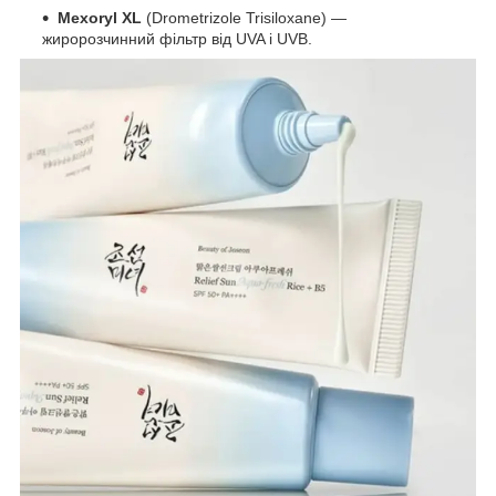
Mexoryl XL
(Drometrizole Trisiloxane) —
жиророзчинний фільтр від UVA і UVB.