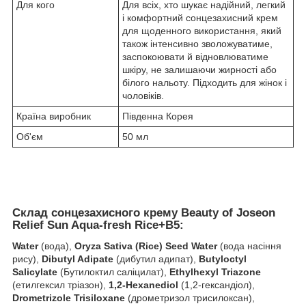
Для кого
Для всіх, хто шукає надійний, легкий
і комфортний сонцезахисний крем
для щоденного використання, який
також інтенсивно зволожуватиме,
заспокоювати й відновлюватиме
шкіру, не залишаючи жирності або
білого нальоту. Підходить для жінок і
чоловіків.
Країна виробник
Південна Корея
Об'єм
50 мл
Склад сонцезахисного крему Beauty of Joseon
Relief Sun Aqua-fresh Rice+B5:
Water
(вода),
Oryza Sativa (Rice) Seed Water
(вода насіння
рису),
Dibutyl Adipate
(дибутил адипат),
Butyloctyl
Salicylate
(Бутилоктил саліцилат),
Ethylhexyl Triazone
(етилгексил тріазон),
1,2-Hexanediol
(1,2-гександіол),
Drometrizole Trisiloxane
(дрометризол трисилоксан),